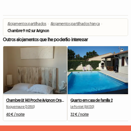
Alojamentos partilhados
›
Alojamentos partilhados França
›
Chambre 9 m2 sur Avignon
Outros alojamentos que lhe poderão interessar
Chambre Lit 140 Proche Avignon Orange A 20 Mn De Marcoule
Quarto em casa de família 2
Roquemaure (30150)
Le Pontet (84130)
40 € / noite
32 € / noite