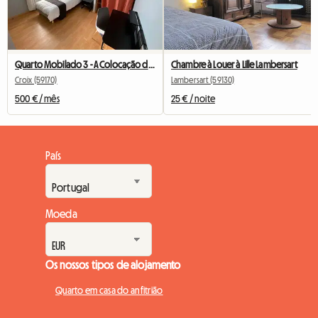
Quarto Mobilado 3 - A Colocação do Fresnoy
Chambre à Louer à Lille Lambersart
Croix (59170)
Lambersart (59130)
500 € / mês
25 € / noite
País
Moeda
Os nossos tipos de alojamento
Quarto em casa do anfitrião