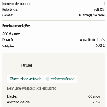
Número de quartos :
1
Referência:
268328
Camas:
1 Cama(s) de casal
Renda e condições
400 € / mês
Duração:
A partir de 1 mês
Caução:
600 €
Hugues
Identidade verificada
Telefone verificado
Nenhuma avaliação por enquanto
Idade:
60 anos
Anfitrião desde:
2023