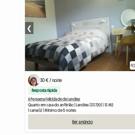
❮
5
30 € / noite
Resposta rápida
A Pequena Felicidade de Landiras
Quarto em casa do anfitrião | Landiras (33720) | 13 M2
1 cama(s) | Mínimo de 5 noites
Ver anúncio