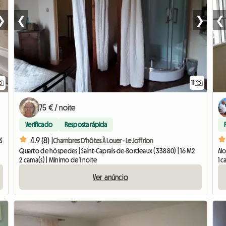
❯
❮
❯
❮
11
75 € / noite
Verificado
Resposta rápida
x
4.9 (8) |
Chambres D'hôtes À Louer - Le Joffrion
Quarto de hóspedes | Saint-Caprais-de-Bordeaux (33880) | 16 M2
Alo
2 cama(s) | Mínimo de 1 noite
1 c
Ver anúncio