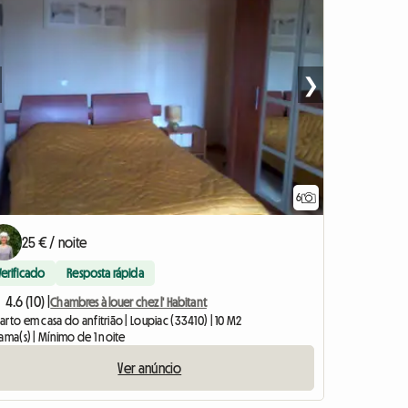
❯
6
25 € / noite
Verificado
Resposta rápida
4.6 (10) |
Chambres à louer chez l' Habitant
rto em casa do anfitrião | Loupiac (33410) | 10 M2
ama(s) | Mínimo de 1 noite
Ver anúncio