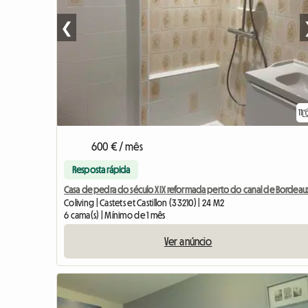
❮
11
600 € / mês
Resposta rápida
Casa de pedra do século XIX reformada perto do canal de Bordeau
Coliving | Castets et Castillon (33210) | 24 M2
6 cama(s) | Mínimo de 1 mês
Ver anúncio