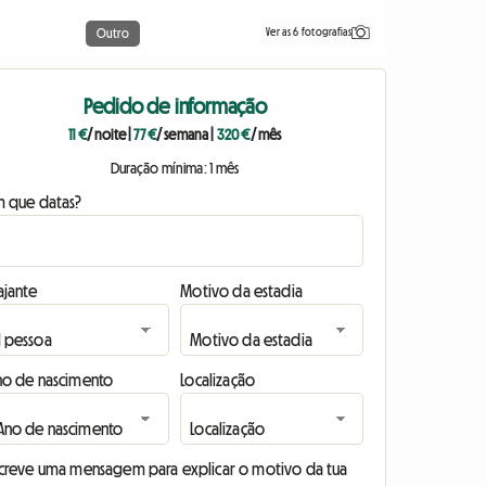
Ver as 6 fotografias
Outro
Pedido de informação
11 €
/ noite
|
77 €
/ semana
|
320 €
/ mês
Duração mínima: 1 mês
m que datas?
ajante
Motivo da estadia
no de nascimento
Localização
screve uma mensagem para explicar o motivo da tua