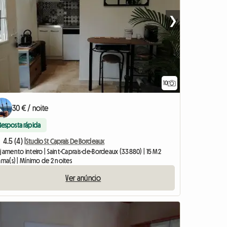
❯
10
30 € / noite
Resposta rápida
4.5 (4) |
Studio St Caprais De Bordeaux
jamento inteiro | Saint-Caprais-de-Bordeaux (33880) | 15 M2
ama(s) | Mínimo de 2 noites
Ver anúncio