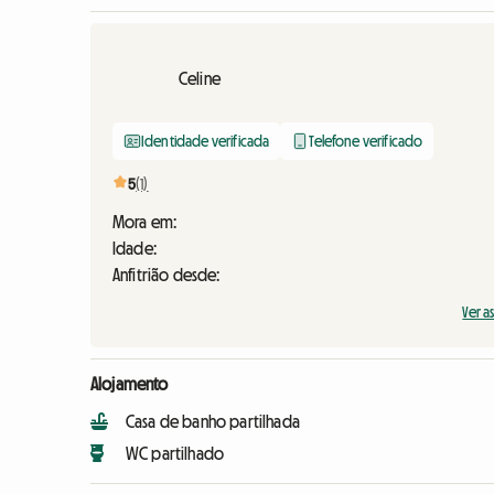
Celine
Identidade verificada
Telefone verificado
5
(1)
Mora em:
Idade:
Anfitrião desde:
Ver a
Alojamento
Casa de banho partilhada
WC partilhado