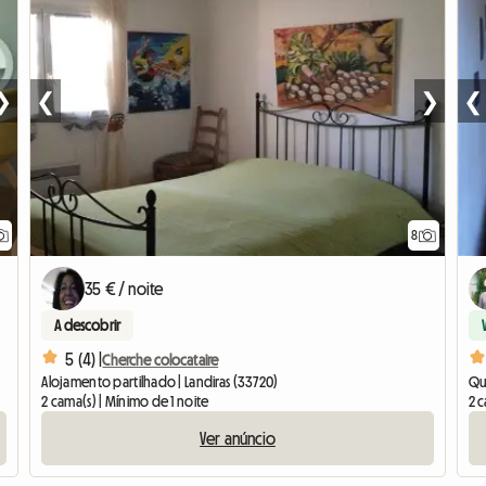
❯
❮
❯
❮
8
35 € / noite
A descobrir
5 (4) |
Cherche colocataire
Alojamento partilhado | Landiras (33720)
Qua
2 cama(s) | Mínimo de 1 noite
2 c
Ver anúncio