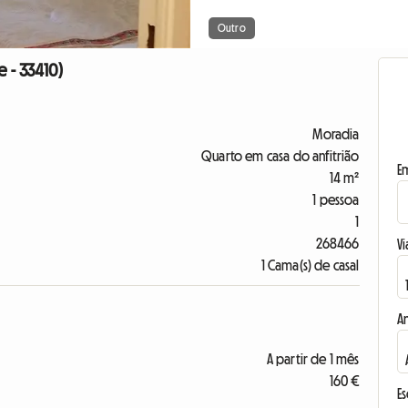
Outro
e - 33410)
Moradia
Quarto em casa do anfitrião
E
14 m²
1 pessoa
1
268466
Vi
1 Cama(s) de casal
A
A partir de 1 mês
160 €
E