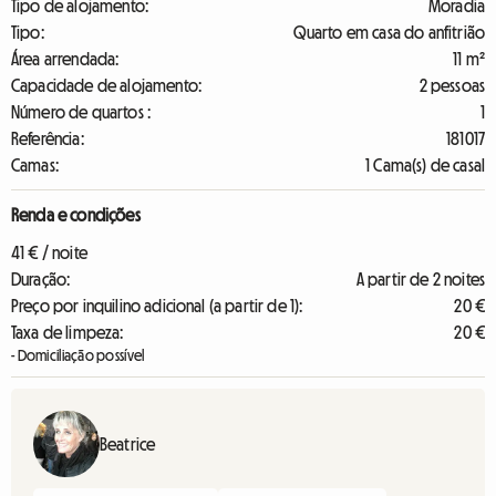
Tipo de alojamento:
Moradia
Tipo:
Quarto em casa do anfitrião
Área arrendada:
11 m²
Capacidade de alojamento:
2 pessoas
Número de quartos :
1
Referência:
181017
Camas:
1 Cama(s) de casal
Renda e condições
41 € / noite
Duração:
A partir de 2 noites
Preço por inquilino adicional (a partir de 1):
20 €
Taxa de limpeza:
20 €
- Domiciliação possível
Beatrice