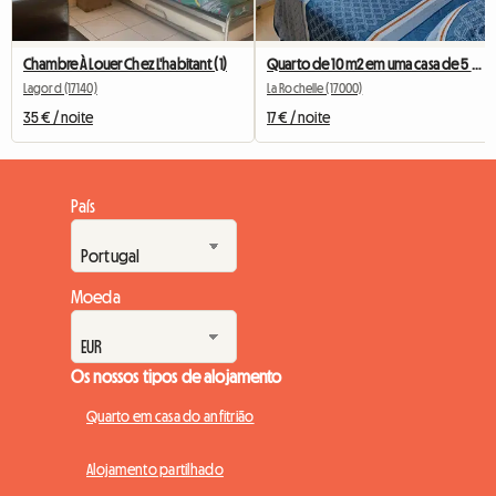
Chambre À Louer Chez L'habitant (1)
Quarto de 10 m2 em uma casa de 5 cômodos com um pequeno jardim.
Lagord (17140)
La Rochelle (17000)
35 € / noite
17 € / noite
País
Moeda
Os nossos tipos de alojamento
Quarto em casa do anfitrião
Alojamento partilhado