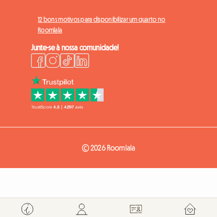
12 bons motivos para disponibilizar um quarto no
Roomlala
Junte-se à nossa comunidade!
© 2026 Roomlala