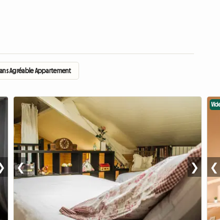
Dans Agréable Appartement
Víd
❯
❮
❯
❮