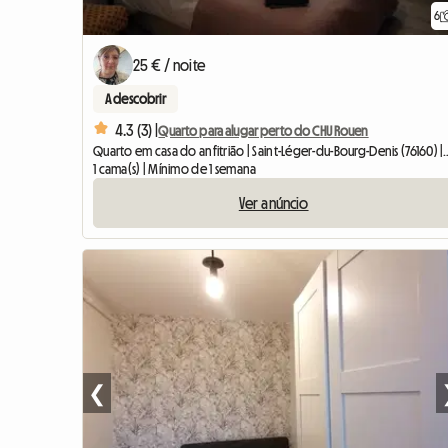
6
25 € / noite
A descobrir
4.3 (3) |
Quarto para alugar perto do CHU Rouen
Quarto em casa do anfitrião | Saint-
1 cama(s) | Mínimo de 1 semana
Ver anúncio
❮