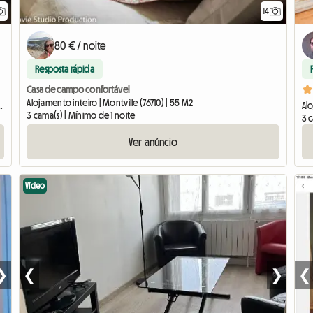
14
80 € / noite
Resposta rápida
Casa de campo confortável
Alojamento inteiro | Montville (76710) | 55 M2
Léger-du-Bourg-Denis (76160) | 12 M2
Alo
3 cama(s) | Mínimo de 1 noite
3 
Ver anúncio
Vídeo
❯
❮
❯
❮