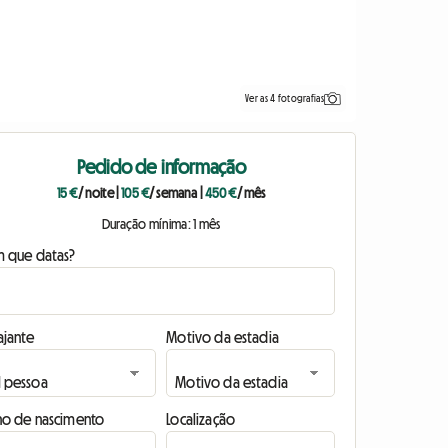
Ver as 4 fotografias
Pedido de informação
15 €
/ noite
|
105 €
/ semana
|
450 €
/ mês
Duração mínima: 1 mês
m que datas?
ajante
Motivo da estadia
no de nascimento
Localização