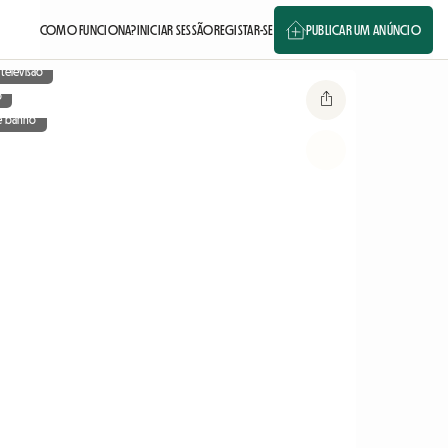
COMO FUNCIONA?
INICIAR SESSÃO
REGISTAR-SE
PUBLICAR UM ANÚNCIO
 televisão
o
e banho