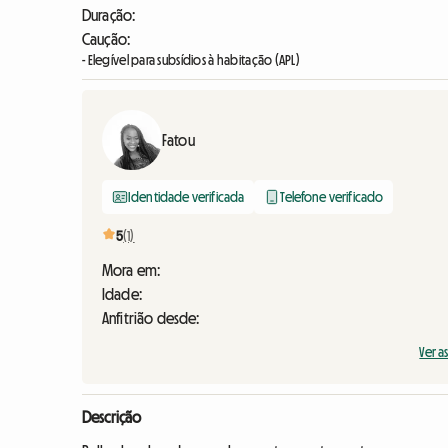
Duração:
Caução:
- Elegível para subsídios à habitação (APL)
Fatou
Identidade verificada
Telefone verificado
5
(1)
Mora em:
Idade:
Anfitrião desde:
Ver a
Descrição