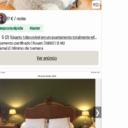
4
17 € / noite
Resposta rápida
Master
5 (2) |
Quarto 1 disponível em um apartamento totalmente reformado.
jamento partilhado | Rouen (76100) | 13 M2
cama(s) | Mínimo de 1 semana
Ver anúncio
❯