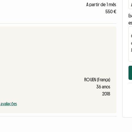
A partir de 1 mês
550 €
E
e
ROUEN (França)
36 anos
2018
s avaliações