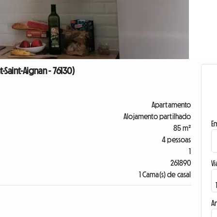
aint-Aignan - 76130)
Apartamento
Alojamento partilhado
E
85 m²
4 pessoas
1
261890
Vi
1 Cama(s) de casal
A