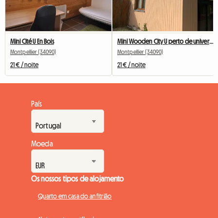
Mini Cité U En Bois
Mini Wooden City U perto de universidades e centros de pesquisa
Montpellier (34090)
Montpellier (34090)
21 € / noite
21 € / noite
País
Moeda
Os nossos tipos de alojamento
Quarto em casa do anfitrião