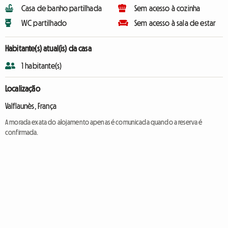
Casa de banho partilhada
Sem acesso à cozinha
WC partilhado
Sem acesso à sala de estar
Habitante(s) atual(is) da casa
1 habitante(s)
Localização
Valflaunès, França
A morada exata do alojamento apenas é comunicada quando a reserva é
confirmada.