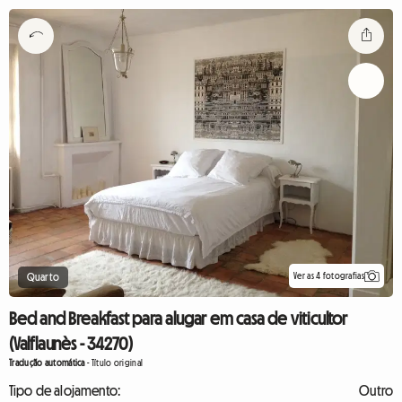
Ver as 4 fotografias
Quarto
Bed and Breakfast para alugar em casa de viticultor
(Valflaunès - 34270)
Tradução automática
-
Título original
Tipo de alojamento:
Outro