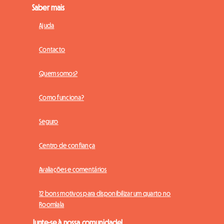
Saber mais
Ajuda
Contacto
Quem somos?
Como funciona?
Seguro
Centro de confiança
Avaliações e comentários
12 bons motivos para disponibilizar um quarto no
Roomlala
Junte-se à nossa comunidade!