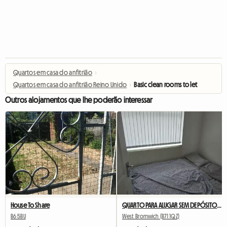
Quartos em casa do anfitrião
›
Quartos em casa do anfitrião Reino Unido
›
Basic clean rooms to let
Outros alojamentos que lhe poderão interessar
House To Share
QUARTO PARA ALUGAR SEM DEPÓSITO TODAS AS CONTAS INCLUÍDAS
B6 5BU
West Bromwich (B71 1QZ)