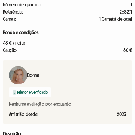
Número de quartos :
1
Referência:
268271
Camas:
1 Cama(s) de casal
Renda e condições
48 € / noite
Caução:
60 €
Donna
Telefone verificado
Nenhuma avaliação por enquanto
Anfitrião desde:
2023
Descrição