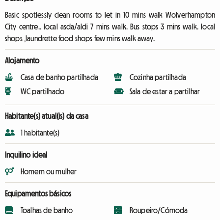
Basic spotlessly clean rooms to let in 10 mins walk Wolverhampton
City centre.. local asda/aldi 7 mins walk. Bus stops 3 mins walk. local
shops ,laundrette food shops few mins walk away.
Alojamento
Casa de banho partilhada
Cozinha partilhada
WC partilhado
Sala de estar a partilhar
Habitante(s) atual(is) da casa
1 habitante(s)
Inquilino ideal
Homem ou mulher
Equipamentos básicos
Toalhas de banho
Roupeiro/Cómoda