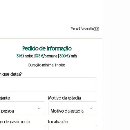
Ver as 2 fotografias
Pedido de informação
31 €
/ noite
|
133 €
/ semana
|
300 €
/ mês
Duração mínima: 1 noite
m que datas?
ajante
Motivo da estadia
no de nascimento
Localização