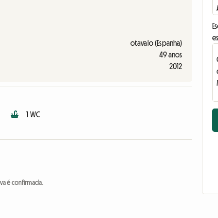
E
e
otavalo (Espanha)
49 anos
2012
1 WC
va é confirmada.