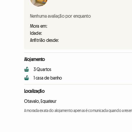
Nenhuma avaliação por enquanto
Mora em:
Idade:
Anfitrião desde:
Alojamento
3 Quartos
1 casa de banho
Localização
Otavalo, Equateur
A morada exata do alojamento apenas é comunicada quando a reser