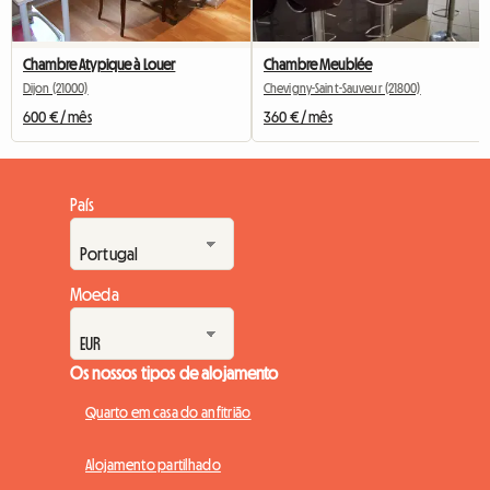
Chambre Atypique à Louer
Chambre Meublée
Dijon (21000)
Chevigny-Saint-Sauveur (21800)
600 € / mês
360 € / mês
País
Moeda
Os nossos tipos de alojamento
Quarto em casa do anfitrião
Alojamento partilhado