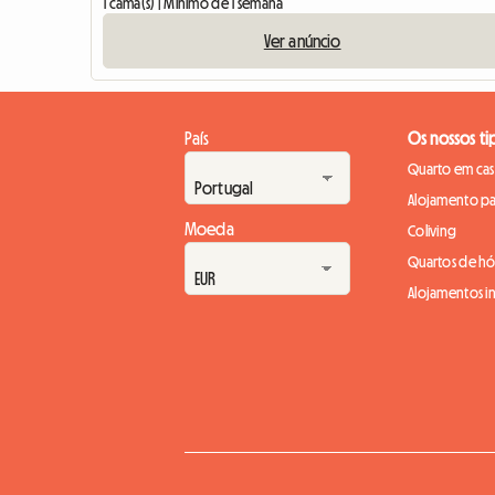
1 cama(s) | Mínimo de 1 semana
Ver anúncio
País
Os nossos ti
Quarto em casa
Alojamento pa
Moeda
Coliving
Quartos de h
Alojamentos in