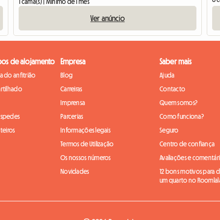
1 cama(s) | Mínimo de 1 mês
Ver anúncio
pos de alojamento
Empresa
Saber mais
 do anfitrião
Blog
Ajuda
rtilhado
Carreiras
Contacto
Imprensa
Quem somos?
óspedes
Parcerias
Como funciona?
teiros
Informações legais
Seguro
Termos de Utilização
Centro de confiança
Os nossos números
Avaliações e comentár
Novidades
12 bons motivos para di
um quarto no Roomlal