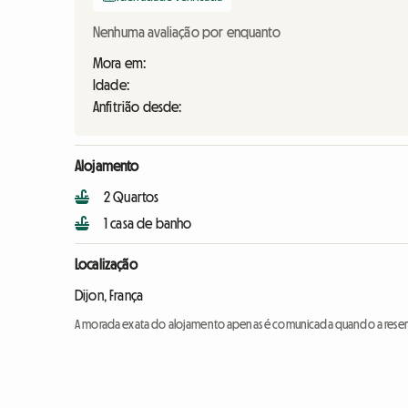
Nenhuma avaliação por enquanto
Mora em:
Idade:
Anfitrião desde:
Alojamento
2 Quartos
1 casa de banho
Localização
Dijon, França
A morada exata do alojamento apenas é comunicada quando a reser