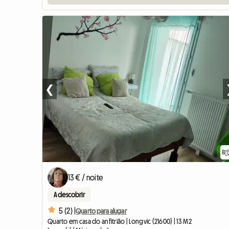
❮
8
13 € / noite
A descobrir
5 (2) |
Quarto para alugar
Quarto em casa do anfitrião | Longvic (21600) | 13 M2