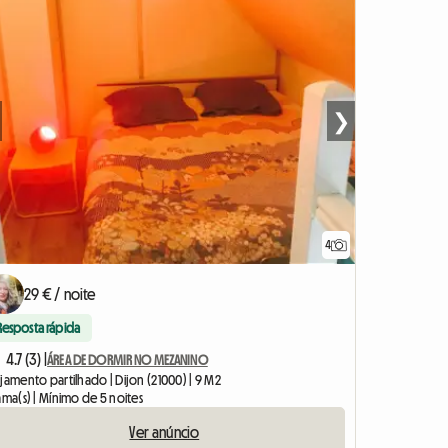
❯
4
29 € / noite
Resposta rápida
4.7 (3) |
ÁREA DE DORMIR NO MEZANINO
jamento partilhado | Dijon (21000) | 9 M2
ama(s) | Mínimo de 5 noites
Ver anúncio