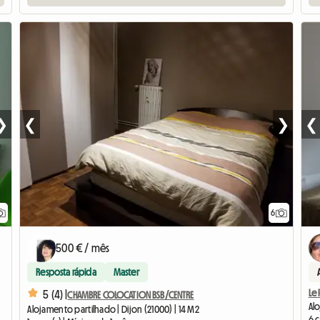
❯
❮
❯
❮
6
500 € / mês
Resposta rápida
Master
Le 
5 (4) |
CHAMBRE COLOCATION BSB/CENTRE
Alo
Alojamento partilhado | Dijon (21000) | 14 M2
6 c