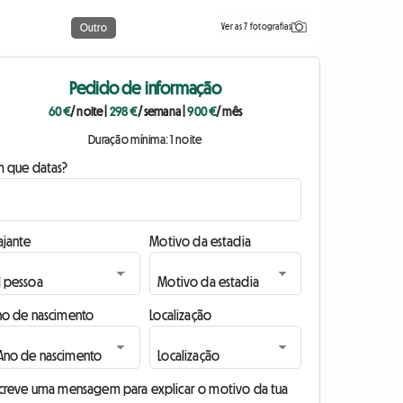
Ver as 7 fotografias
Outro
Pedido de informação
60 €
/ noite
|
298 €
/ semana
|
900 €
/ mês
Duração mínima: 1 noite
m que datas?
ajante
Motivo da estadia
no de nascimento
Localização
screve uma mensagem para explicar o motivo da tua