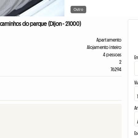
Outro
caminhos do parque (Dijon - 21000)
Apartamento
Alojamento inteiro
4 pessoas
E
2
76294
Vi
A
E