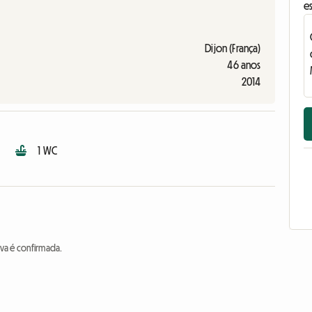
e
Dijon (França)
46 anos
2014
1 WC
va é confirmada.