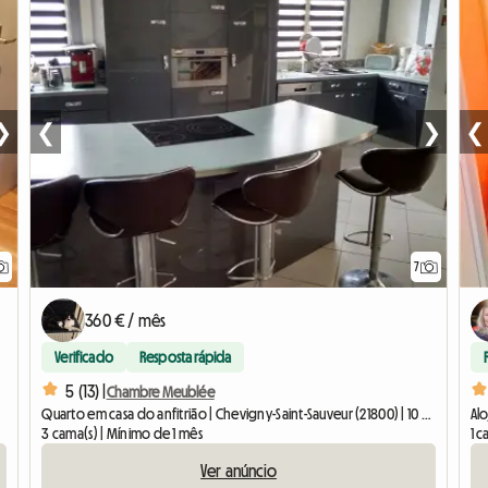
❯
❮
❯
❮
7
360 € / mês
Verificado
Resposta rápida
5 (13) |
Chambre Meublée
Quarto em casa do anfitrião | Chevigny-Saint-Sauveur (21800) | 10 M2
Alo
3 cama(s) | Mínimo de 1 mês
1 c
Ver anúncio