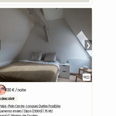
❯
10
130 € / noite
A descobrir
Palais - Plein Centre - Longues Durées Possibles
jamento inteiro | Dijon (21000) | 75 M2
ama(s) | Mínimo de 2 noites