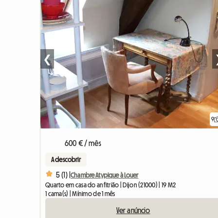
❮
9
600 € / mês
A descobrir
5 (1) |
Chambre Atypique à Louer
Quarto em casa do anfitrião | Dijon (21000) | 19 M2
1 cama(s) | Mínimo de 1 mês
Ver anúncio