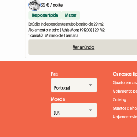
35 € / noite
Resposta rápida
Master
Estúdio independente muito bonito de 29 m2,
Alojamento inteiro | Athis-Mons (91200) | 29 M2
1 cama(s) | Mínimo de 1 semana
Ver anúncio
País
Os nossos ti
Quarto em casa
Alojamento pa
Moeda
Coliving
Quartos de h
Alojamentos in