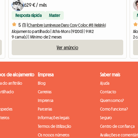
629 € / mês
Resposta rápida
Master
5 (1) |
Chambre Lumineuse Dans Cosy Coloc #8 Helsinki
Alojamento partilhado | Athis-Mons (91200) | 9 M2
Alo
9 cama(s) | Mínimo de 2 meses
2 c
Ver anúncio
pos de alojamento
Empresa
Saber mais
 do anfitrião
Blog
Ajuda
rtilhado
Carreiras
Contacto
Imprensa
Quem somos?
óspedes
Parcerias
Como funciona?
teiros
Informações legais
Seguro
Termos de Utilização
Centro de confiança
Os nossos números
Avaliações e comentár