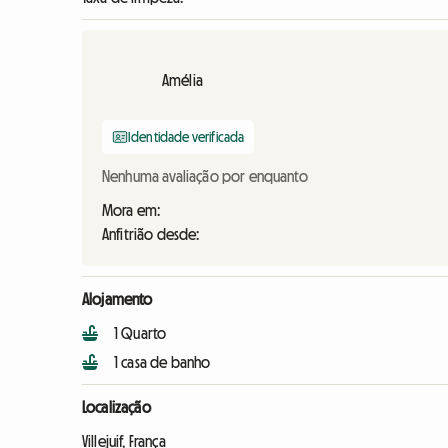
Amélia
Identidade verificada
Nenhuma avaliação por enquanto
Mora em:
Anfitrião desde:
Alojamento
1 Quarto
1 casa de banho
Localização
Villejuif, França