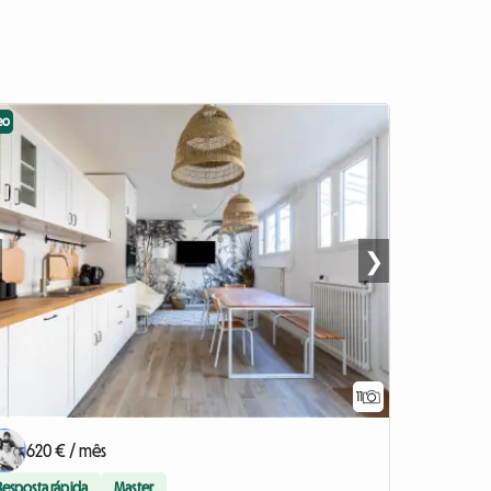
eo
❯
11
620 € / mês
Resposta rápida
Master