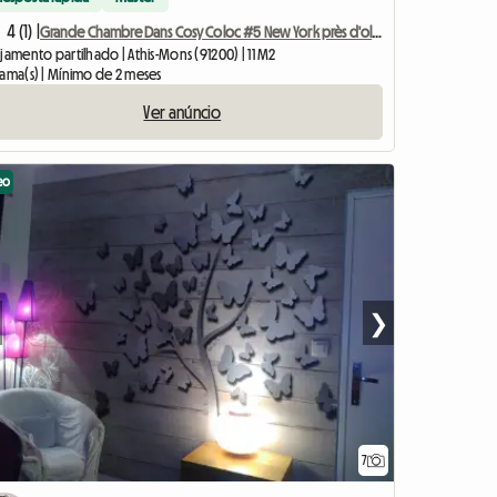
4 (1) |
Grande Chambre Dans Cosy Coloc #5 New York près d'olry
jamento partilhado | Athis-Mons (91200) | 11 M2
cama(s) | Mínimo de 2 meses
Ver anúncio
eo
❯
7