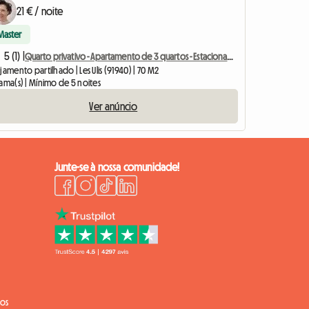
21 € / noite
Master
5 (1) |
Quarto privativo - Apartamento de 3 quartos - Estacionamento privativo
jamento partilhado | Les Ulis (91940) | 70 M2
ama(s) | Mínimo de 5 noites
Ver anúncio
Junte-se à nossa comunidade!
ios