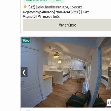
5 (2) |
Belle Chambre Dans Cosy Coloc #2
Alojamento partilhado | Athis-Mons (91200) | 11 M2
9 cama(s) | Mínimo de 1 mês
Ver anúncio
Vídeo
❮
8