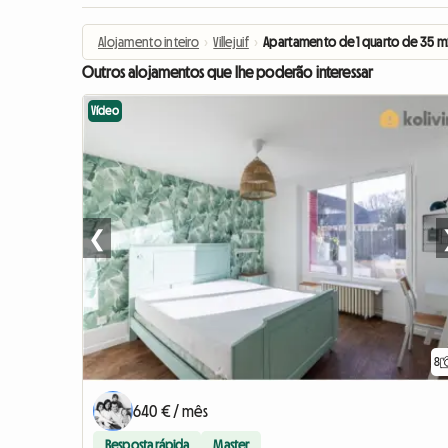
Alojamento inteiro
›
Villejuif
›
Apartamento de 1 quarto de 35 m
Outros alojamentos que lhe poderão interessar
Vídeo
❮
8
640 € / mês
Resposta rápida
Master