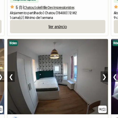
5 (1) |
Chatou Soleil Ville Des Impressionistes
Alojamento partilhado | Chatou (78400) | 12 M2
Alo
1 cama(s) | Mínimo de 1 semana
9 
Ver anúncio
Vídeo
Víd
❯
❮
❯
❮
14