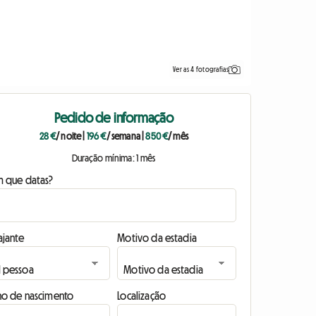
Ver as 4 fotografias
Pedido de informação
28 €
/ noite
|
196 €
/ semana
|
850 €
/ mês
Duração mínima: 1 mês
m que datas?
ajante
Motivo da estadia
no de nascimento
Localização