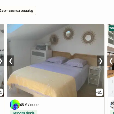
2 com varanda para alugar
Víd
❯
❮
❯
❮
6
45 € / noite
Resposta rápida