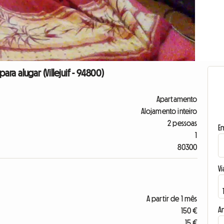
a alugar (Villejuif - 94800)
Apartamento
Alojamento inteiro
2 pessoas
E
1
80300
Vi
A partir de 1 mês
A
150 €
15 €