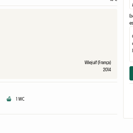
E
e
Villejuif (França)
2014
1 WC