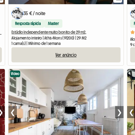
35 € / noite
Resposta rápida
Master
Estúdio independente muito bonito de 29 m2,
osy Coloc #5 New York près d'olry
Alojamento inteiro | Athis-Mons (91200) | 29 M2
Alo
1 cama(s) | Mínimo de 1 semana
9 
Ver anúncio
Vídeo
❯
❮
❯
❮