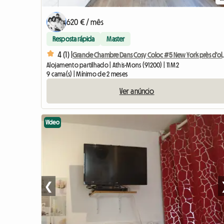
620 € / mês
Resposta rápida
Master
4 (1) |
Grande Chambre Dans C
Alojamento partilhado | Athis-Mons (91200) | 11 M2
9 cama(s) | Mínimo de 2 meses
Ver anúncio
Vídeo
❮