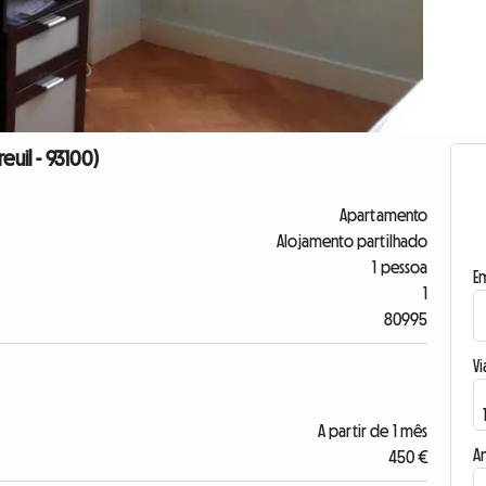
uil - 93100)
Apartamento
Alojamento partilhado
1 pessoa
E
1
80995
Vi
A partir de 1 mês
A
450 €