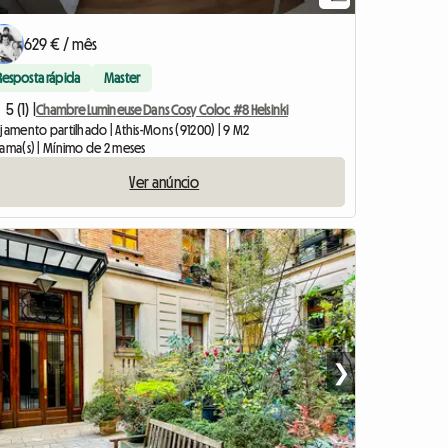
629 € / mês
Resposta rápida
Master
5 (1) |
Chambre Lumineuse Dans Cosy Coloc #8 Helsinki
jamento partilhado | Athis-Mons (91200) | 9 M2
cama(s) | Mínimo de 2 meses
Ver anúncio
❯