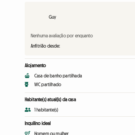
Guy
Nenhuma avaliação por enquanto
Anfitrião desde:
Alojamento
Casa de banho partilhada
WC partilhado
Habitante(s) atual(is) da casa
1 habitante(s)
Inquilino ideal
Homem ou mulher