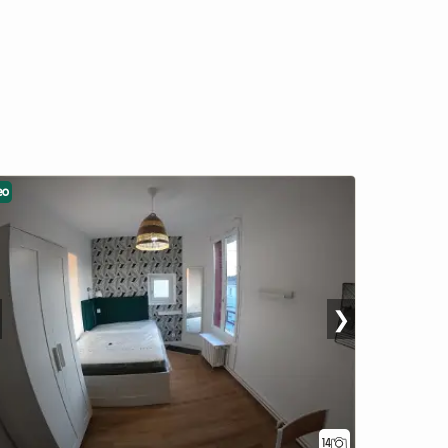
eo
❯
14