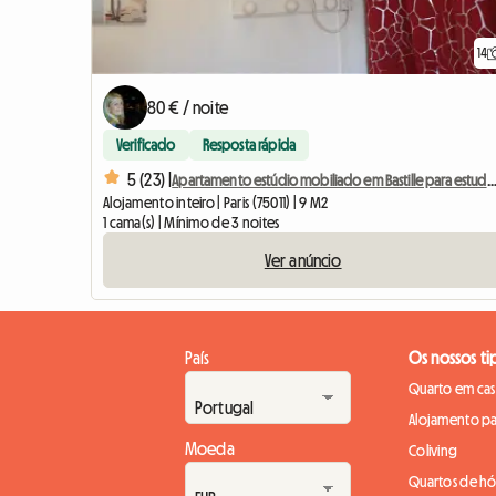
14
80 € / noite
Verificado
Resposta rápida
5 (23) |
Apartamento estúdio mobiliado em Bastille para estudantes, estagiários ou viajantes a neg
Alojamento inteiro | Paris (75011) | 9 M2
1 cama(s) | Mínimo de 3 noites
Ver anúncio
País
Os nossos ti
Quarto em casa
Alojamento pa
Moeda
Coliving
Quartos de h