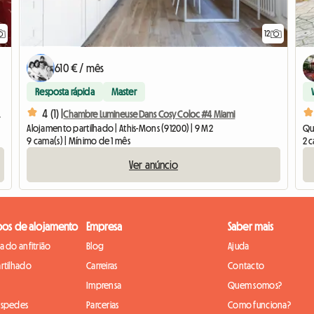
12
610 € / mês
Resposta rápida
Master
4 (1) |
ócios.
Chambre Lumineuse Dans Cosy Coloc #4 Miami
Alojamento partilhado | Athis-Mons (91200) | 9 M2
Qua
9 cama(s) | Mínimo de 1 mês
2 c
Ver anúncio
pos de alojamento
Empresa
Saber mais
 do anfitrião
Blog
Ajuda
rtilhado
Carreiras
Contacto
Imprensa
Quem somos?
óspedes
Parcerias
Como funciona?