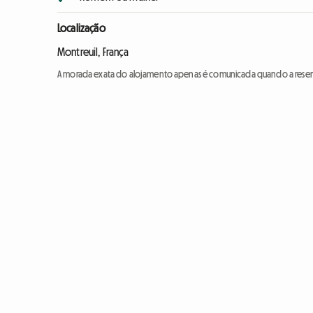
Localização
Montreuil, França
A morada exata do alojamento apenas é comunicada quando a reser