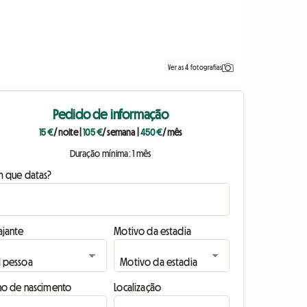
Ver as 4 fotografias
Pedido de informação
15 €
/ noite
|
105 €
/ semana
|
450 €
/ mês
Duração mínima: 1 mês
m que datas?
ajante
Motivo da estadia
no de nascimento
Localização