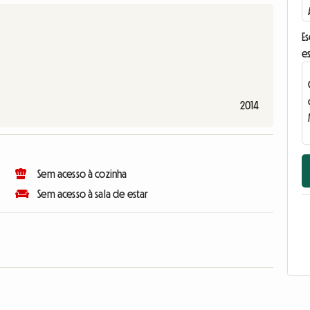
E
e
2014
Sem acesso à cozinha
Sem acesso à sala de estar