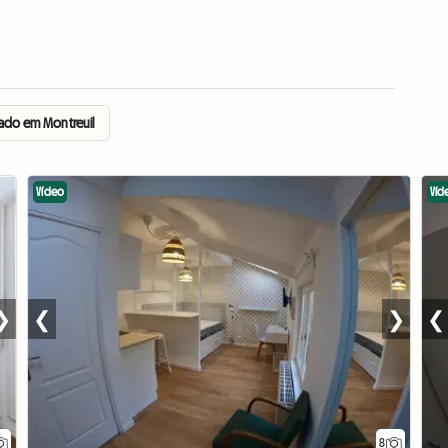
ado em Montreuil
Vídeo
Víd
❯
❮
❯
❮
8