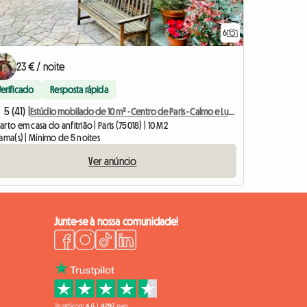
6
23 € / noite
Verificado
Resposta rápida
5 (41) |
Estúdio mobilado de 10 m² - Centro de Paris - Calmo e Luminoso
rto em casa do anfitrião | Paris (75018) | 10 M2
ama(s) | Mínimo de 5 noites
Ver anúncio
Junte-se à nossa comunidade!