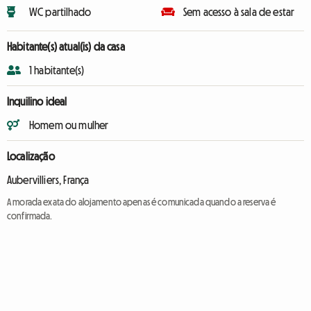
WC partilhado
Sem acesso à sala de estar
Habitante(s) atual(is) da casa
1 habitante(s)
Inquilino ideal
Homem ou mulher
Localização
Aubervilliers, França
A morada exata do alojamento apenas é comunicada quando a reserva é
confirmada.