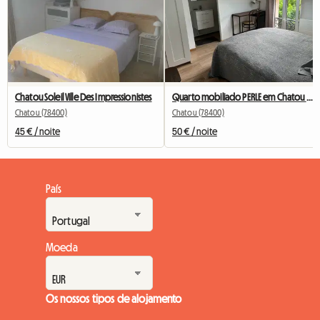
Chatou Soleil Ville Des Impressionistes
Quarto mobiliado PERLE em Chatou com banheiro privativo
Chatou (78400)
Chatou (78400)
45 € / noite
50 € / noite
País
Moeda
Os nossos tipos de alojamento