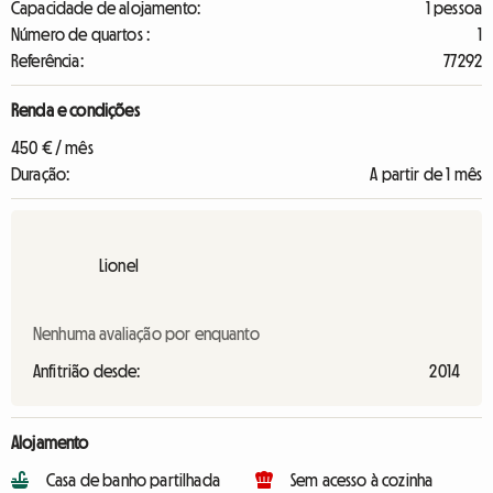
Capacidade de alojamento:
1 pessoa
Número de quartos :
1
Referência:
77292
Renda e condições
450 € / mês
Duração:
A partir de 1 mês
Lionel
Nenhuma avaliação por enquanto
Anfitrião desde:
2014
Alojamento
Casa de banho partilhada
Sem acesso à cozinha