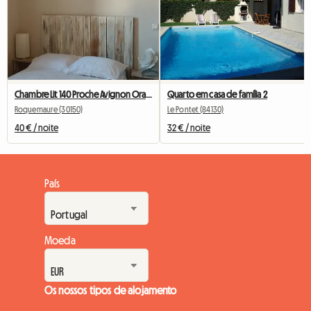
Chambre Lit 140 Proche Avignon Orange A 20 Mn De Marcoule
Quarto em casa de família 2
Roquemaure (30150)
Le Pontet (84130)
40 € / noite
32 € / noite
País
Moeda
Os nossos tipos de alojamento