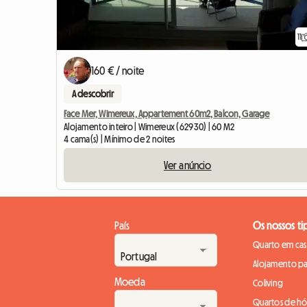
11
160 € / noite
A descobrir
Face Mer, Wimereux, Appartement 60m2, Balcon, Garage
Alojamento inteiro | Wimereux (62930) | 60 M2
4 cama(s) | Mínimo de 2 noites
Ver anúncio
País
Os nossos ti
Quarto em casa
Alojamento pa
Moeda
Coliving
Quartos de h