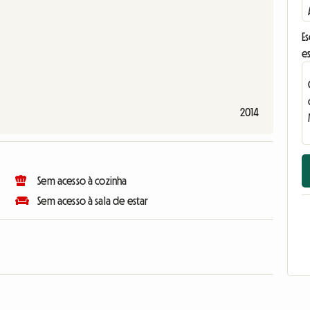
E
e
2014
Sem acesso à cozinha
Sem acesso à sala de estar