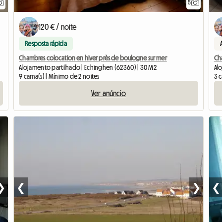
5
120 € / noite
Resposta rápida
Chambres colocation en hiver près de boulogne sur mer
Ch
Alojamento partilhado | Echinghen (62360) | 30 M2
Al
9 cama(s) | Mínimo de 2 noites
3 
Ver anúncio
❯
❮
❯
❮