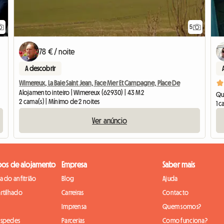
5
78 € / noite
A descobrir
Wimereux, La Baie Saint Jean, Face Mer Et Campagne, Place De
Alojamento inteiro | Wimereux (62930) | 43 M2
Qua
2 cama(s) | Mínimo de 2 noites
1 c
Ver anúncio
pos de alojamento
Empresa
Saber mais
 do anfitrião
Blog
Ajuda
rtilhado
Carreiras
Contacto
Imprensa
Quem somos?
óspedes
Parcerias
Como funciona?