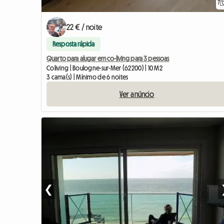
7
22 € / noite
Resposta rápida
Quarto para alugar em co-living para 3 pessoas
Coliving | Boulogne-sur-Mer (62200) | 10 M2
3 cama(s) | Mínimo de 6 noites
Ver anúncio
❮