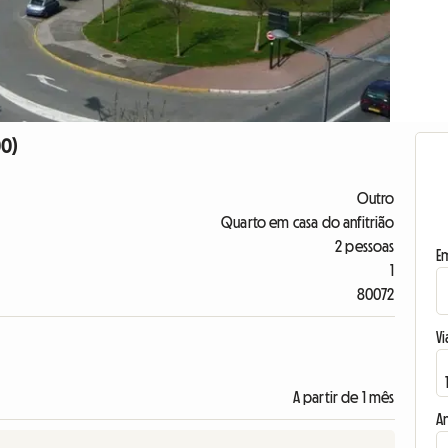
00)
Outro
Quarto em casa do anfitrião
2 pessoas
E
1
80072
Vi
A partir de 1 mês
A