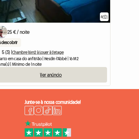
6
25 € / noite
A descobrir
5 (3) |
Chambre 16m2 à Louer à L’etage
rto em casa do anfitrião | Hesdin-l'Abbé | 16 M2
ama(s) | Mínimo de 1 noite
Ver anúncio
Junte-se à nossa comunidade!