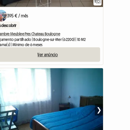
11
395 € / mês
A descobrir
ambre Meublee Pres Chateau Boulogne
ojamento partilhado | Boulogne-sur-Mer (62200) | 10 M2
cama(s) | Mínimo de 6 meses
Ver anúncio
❯