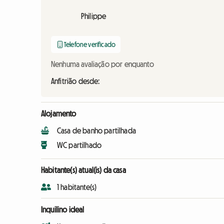
Philippe
Telefone verificado
Nenhuma avaliação por enquanto
Anfitrião desde:
Alojamento
Casa de banho partilhada
WC partilhado
Habitante(s) atual(is) da casa
1 habitante(s)
Inquilino ideal