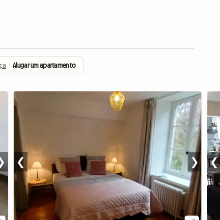
nça
›
Alugar um apartamento
❯
❮
❯
❮