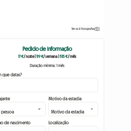
Ver as 4 fotografias
Pedido de informação
17 €
/ noite
|
119 €
/ semana
|
515 €
/ mês
Duração mínima: 1 mês
m que datas?
ajante
Motivo da estadia
no de nascimento
Localização