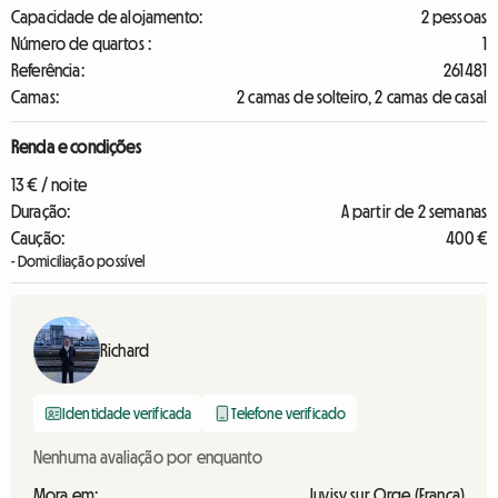
Capacidade de alojamento:
2 pessoas
Número de quartos :
1
Referência:
261481
Camas:
2 camas de solteiro, 2 camas de casal
Renda e condições
13 € / noite
Duração:
A partir de 2 semanas
Caução:
400 €
- Domiciliação possível
Richard
Identidade verificada
Telefone verificado
Nenhuma avaliação por enquanto
Mora em:
Juvisy sur Orge (França)