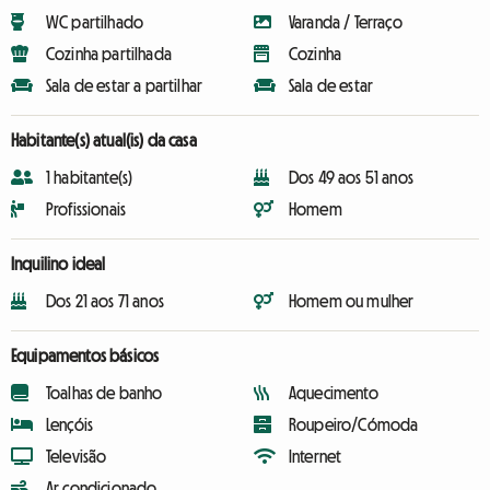
WC partilhado
Varanda / Terraço
Cozinha partilhada
Cozinha
Sala de estar a partilhar
Sala de estar
Habitante(s) atual(is) da casa
1 habitante(s)
Dos 49 aos 51 anos
Profissionais
Homem
Inquilino ideal
Dos 21 aos 71 anos
Homem ou mulher
Equipamentos básicos
Toalhas de banho
Aquecimento
Lençóis
Roupeiro/Cómoda
Televisão
Internet
Ar condicionado