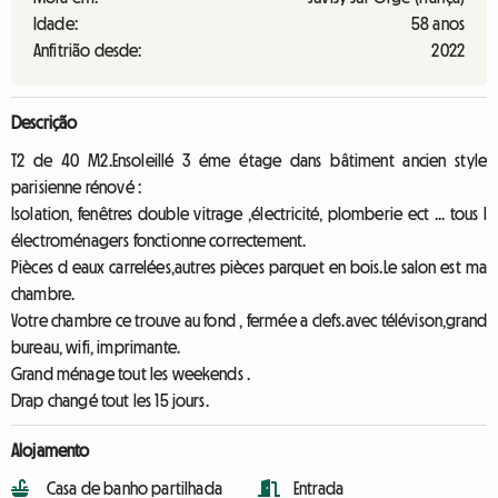
Idade:
58 anos
Anfitrião desde:
2022
Descrição
T2 de 40 M2.Ensoleillé 3 éme étage dans bâtiment ancien style
parisienne rénové :
Isolation, fenêtres double vitrage ,électricité, plomberie ect ... tous l
électroménagers fonctionne correctement.
Pièces d eaux carrelées,autres pièces parquet en bois.Le salon est ma
chambre.
Votre chambre ce trouve au fond , fermée a clefs.avec télévison,grand
bureau, wifi, imprimante.
Grand ménage tout les weekends .
Drap changé tout les 15 jours.
Alojamento
Casa de banho partilhada
Entrada