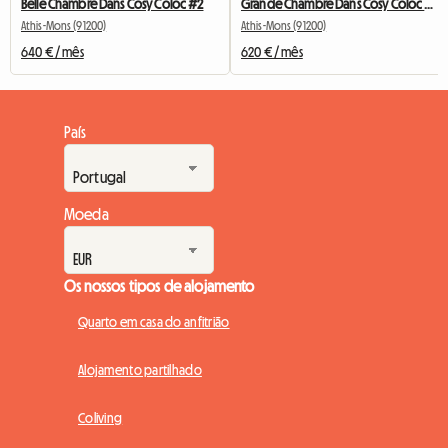
Belle Chambre Dans Cosy Coloc #2
Grande Chambre Dans Cosy Coloc #5 New York près d'olry
Athis-Mons (91200)
Athis-Mons (91200)
640 € / mês
620 € / mês
País
Moeda
Os nossos tipos de alojamento
Quarto em casa do anfitrião
Alojamento partilhado
Coliving