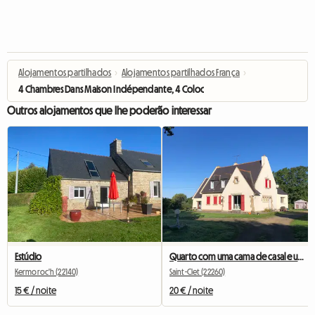
Alojamentos partilhados
›
Alojamentos partilhados França
›
4 Chambres Dans Maison Indépendante, 4 Colocation étudiants
Outros alojamentos que lhe poderão interessar
Estúdio
Quarto com uma cama de casal e uma cama de solteiro.
Kermoroc'h (22140)
Saint-Clet (22260)
15 € / noite
20 € / noite