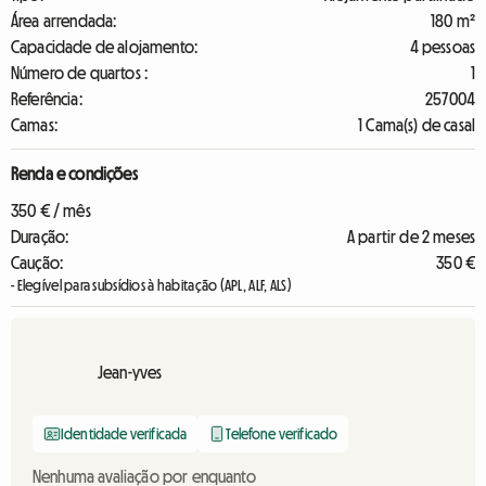
Área arrendada:
180 m²
Capacidade de alojamento:
4 pessoas
Número de quartos :
1
Referência:
257004
Camas:
1 Cama(s) de casal
Renda e condições
350 € / mês
Duração:
A partir de 2 meses
Caução:
350 €
- Elegível para subsídios à habitação (APL, ALF, ALS)
Jean-yves
Identidade verificada
Telefone verificado
Nenhuma avaliação por enquanto