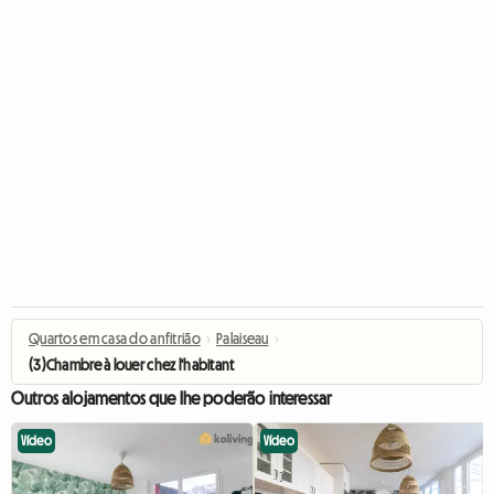
Quartos em casa do anfitrião
›
Palaiseau
›
(3)Chambre à louer chez l'habitant
Outros alojamentos que lhe poderão interessar
Vídeo
Vídeo