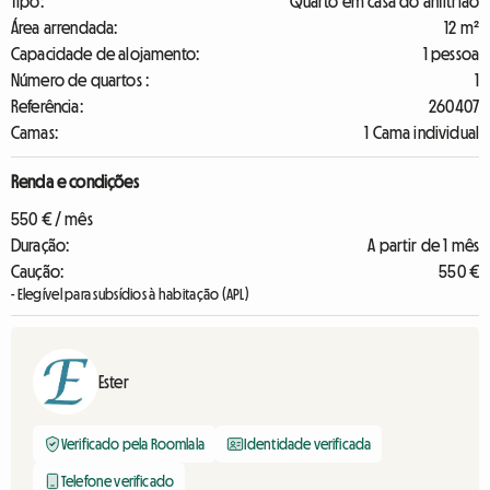
Tipo:
Quarto em casa do anfitrião
Área arrendada:
12 m²
Capacidade de alojamento:
1 pessoa
Número de quartos :
1
Referência:
260407
Camas:
1 Cama individual
Renda e condições
550 € / mês
Duração:
A partir de 1 mês
Caução:
550 €
- Elegível para subsídios à habitação (APL)
Ester
Verificado pela Roomlala
Identidade verificada
Telefone verificado