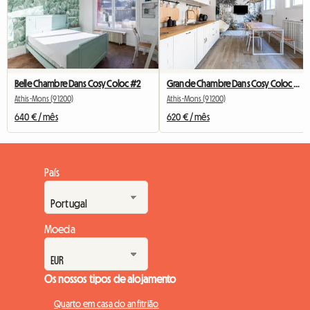
Belle Chambre Dans Cosy Coloc #2
Grande Chambre Dans Cosy Coloc #5 New York près d'olry
Athis-Mons (91200)
Athis-Mons (91200)
640 € / mês
620 € / mês
País
Moeda
Os nossos tipos de alojamento
Quarto em casa do anfitrião