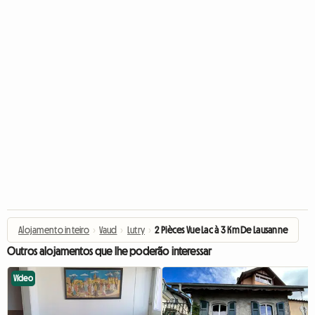
Alojamento inteiro
›
Vaud
›
Lutry
›
2 Pièces Vue Lac à 3 Km De Lausanne
Outros alojamentos que lhe poderão interessar
Vídeo