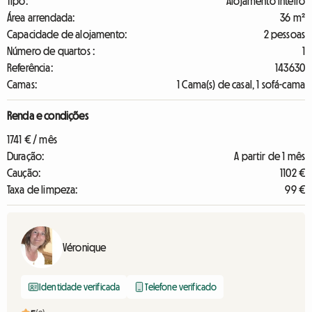
Tipo:
Alojamento inteiro
Área arrendada:
36 m²
Capacidade de alojamento:
2 pessoas
Número de quartos :
1
Referência:
143630
Camas:
1 Cama(s) de casal, 1 sofá-cama
Renda e condições
1741 € / mês
Duração:
A partir de 1 mês
Caução:
1102 €
Taxa de limpeza:
99 €
Véronique
Identidade verificada
Telefone verificado