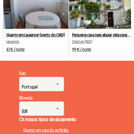
Quarto em Lausanne (perto do CHUV)
Pequena casa para alugar vista para o lago
Lausanne
Chernex (1822)
47 € / noite
99 € / noite
País
Moeda
Os nossos tipos de alojamento
Quarto em casa do anfitrião