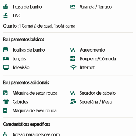
1 casa de banho
Varanda / Terraço
1 WC
Quarto :
1 Cama(s) de casal, 1 sofá-cama
Equipamentos básicos
Toalhas de banho
Aquecimento
Lençóis
Roupeiro/Cómoda
Televisão
Internet
Equipamentos adicionais
Máquina de secar roupa
Secador de cabelo
Cabides
Secretária / Mesa
Máquina de lavar roupa
Características específicas
Acesso para pessoas com