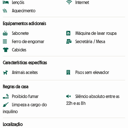
Lençóis
Internet
Aquecimento
Equipamentos adicionais
Sabonete
Máquina de lavar roupa
Ferro de engomar
Secretária / Mesa
Cabides
Características específicas
Animais aceites
Pisos sem elevador
Regras da casa
Proibido fumar
Silêncio absoluto entre as
22h e as 8h
Limpeza a cargo do
inquilino
Localização