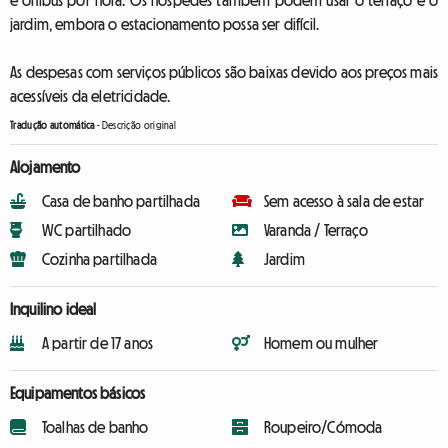
e ônibus por hora. Os hóspedes também podem usar o terraço e o
jardim, embora o estacionamento possa ser difícil.
As despesas com serviços públicos são baixas devido aos preços mais
acessíveis da eletricidade.
Tradução automática
-
Descrição original
Alojamento
Casa de banho partilhada
Sem acesso à sala de estar
WC partilhado
Varanda / Terraço
Cozinha partilhada
Jardim
Inquilino ideal
A partir de 17 anos
Homem ou mulher
Equipamentos básicos
Toalhas de banho
Roupeiro/Cómoda