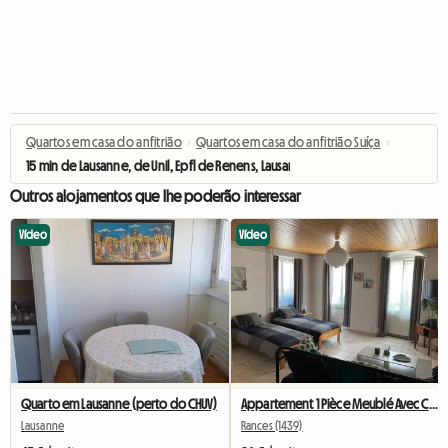
Quartos em casa do anfitrião
›
Quartos em casa do anfitrião Suíça
›
15 min de Lausanne, de Unil, Epfl de Renens, Lausanne, 1Su
Outros alojamentos que lhe poderão interessar
Vídeo
Vídeo
Quarto em Lausanne (perto do CHUV)
Appartement 1 Pièce Meublé Avec Cuisine équipée
Lausanne
Rances (1439)