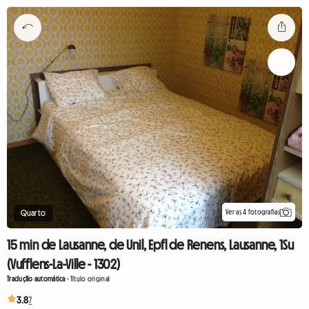
Ver as 4 fotografias
Quarto
15 min de Lausanne, de Unil, Epfl de Renens, Lausanne, 1Su
(Vufflens-La-Ville - 1302)
Tradução automática
-
Título original
3.8
7