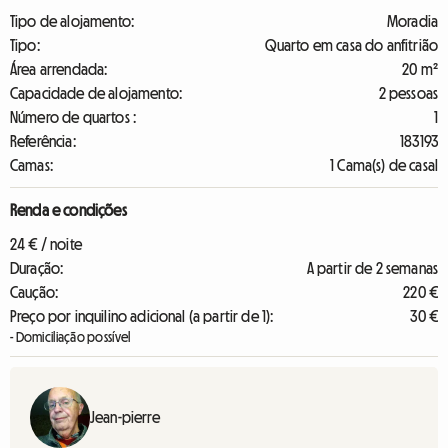
Tipo de alojamento:
Moradia
Tipo:
Quarto em casa do anfitrião
Área arrendada:
20 m²
Capacidade de alojamento:
2 pessoas
Número de quartos :
1
Referência:
183193
Camas:
1 Cama(s) de casal
Renda e condições
24 € / noite
Duração:
A partir de 2 semanas
Caução:
220 €
Preço por inquilino adicional (a partir de 1):
30 €
- Domiciliação possível
Jean-pierre