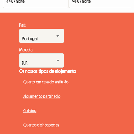
47 € / noite
94 € / noite
País
Moeda
Os nossos tipos de alojamento
Quarto em casa do anfitrião
Alojamento partilhado
Coliving
Quartos de hóspedes