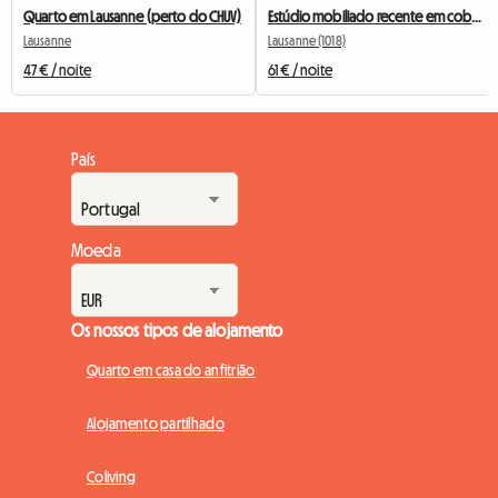
Quarto em Lausanne (perto do CHUV)
Estúdio mobiliado recente em cobertura em Lausanne
Lausanne
Lausanne (1018)
47 € / noite
61 € / noite
País
Moeda
Os nossos tipos de alojamento
Quarto em casa do anfitrião
Alojamento partilhado
Coliving