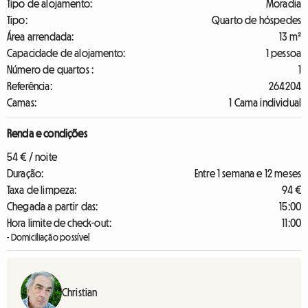
Tipo de alojamento:
Moradia
Tipo:
Quarto de hóspedes
Área arrendada:
13 m²
Capacidade de alojamento:
1 pessoa
Número de quartos :
1
Referência:
264204
Camas:
1 Cama individual
Renda e condições
54 € / noite
Duração:
Entre 1 semana e 12 meses
Taxa de limpeza:
94 €
Chegada a partir das:
15:00
Hora limite de check-out:
11:00
- Domiciliação possível
Christian