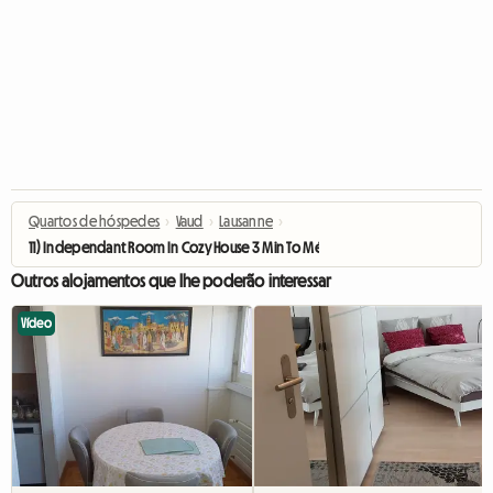
Quartos de hóspedes
›
Vaud
›
Lausanne
›
11) Independant Room In Cozy House 3 Min To Métrro M2
Outros alojamentos que lhe poderão interessar
Vídeo