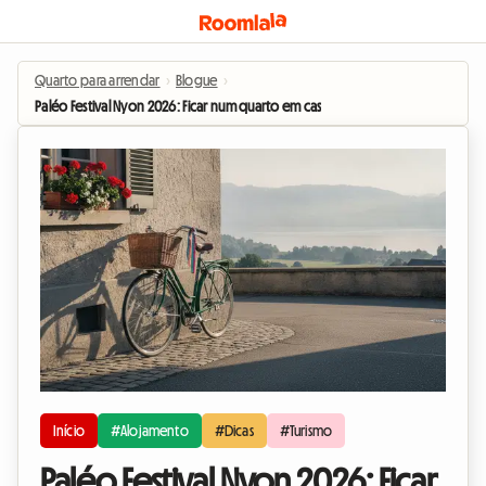
Quarto para arrendar
›
Blogue
›
Paléo Festival Nyon 2026: Ficar num quarto em casa do anfitrião para viver o e
Início
#Alojamento
#Dicas
#Turismo
Paléo Festival Nyon 2026: Ficar