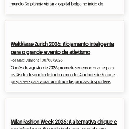
mundo. Se planeia visitar a capital belga no início de
setembro, certamente já ouviu falar do grande encontro
cervejeiro que anima o centro histórico. Na Roomlala,
sabemos o quão complexo pode ser organizar a sua
estadia durante grandes eventos internacionais. Os hotéis
esgotam com meses de antecedência e os preços disparam.
Weltklasse Zurich 2026: Alojamento inteligente
É por isso que lhe propomos uma alternativa acolhedora e
para o grande evento de atletismo
económica:...
Por Marc Dumont
|
08/08/2026
O mês de agosto de 2026 promete ser emocionante para
os fãs de desporto de todo o mundo. A cidade de Zurique
prepara-se para vibrar ao ritmo das proezas desportivas
com o muito aguardado regresso do encontro Weltklasse.
Este evento de prestígio, uma verdadeira instituição no
calendário desportivo internacional, atrai todos os anos
milhares de entusiastas que vêm admirar a elite do
atletismo. No entanto, se o espetáculo na pista está
Milan Fashion Week 2026: A alternativa chique e
garantido, a organização da estadia pode rapidamente