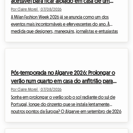
acessível para ficar alojado em casa de um
transforma...
anfitrião
Por Claire Morel
|
07/08/2026
A Milan Fashion Week 2026 já se anuncia como um dos
eventos mais incontornáveis e efervescentes do ano. À
medida que designers, manequins, jornalistas e entusiastas
da moda de todo o mundo convergem para a capital
lombarda, coloca-se uma questão crucial: como encontrar
um alojamento de qualidade sem gastar uma fortuna? Na
Roomlala, sabemos até que ponto a procura de alojamento
se pode tornar num verdadeiro calvário durante estes
Pós-temporada no Algarve 2026: Prolongar o
períodos de grande afluência. Os hotéis esgotam com
verão num quarto em casa do anfitrião para
meses de antece...
evitar a subida de preços
Por Claire Morel
|
07/08/2026
Sonha em prolongar o verão sob o sol radiante do sul de
Portugal, longe do cinzento que se instala lentamente
noutros pontos da Europa? O Algarve em setembro de 2026
impõe-se como uma evidência absoluta. Com as suas falésias
douradas, águas cristalinas e um clima excecionalmente
ameno, esta região continua a atrair viajantes em busca de