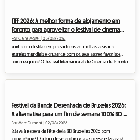
uma escapadela. Na Roomlala, sabemos o quão mágico é
este período do ano para descobrir o litoral português.
TIFF 2026: A melhor forma de alojamento em
Contudo, um obstáculo significativo surge frequentem...
Toronto para aproveitar o festival de cinema
sem gastar muito
Por Claire Morel
|
05/08/2026
Sonha em desfilar em passadeiras vermelhas, assistir a
estreias mundiais e cruzar-se com os seus atores favoritos
numa esquina? O Festival Internacional de Cinema de Toronto
é o evento imperdível do ano para qualquer cinéfilo que se
preze. No entanto, organizar a sua viagem para este evento
mundial pode tornar-se rapidamente numa dor de cabeça
financeira, especialmente no que diz respeito ao alojamento.
Na Roomlala, sabemos o quão crucial é encontrar um
Festival da Banda Desenhada de Bruxelas 2026:
alojamento confortável sem sacrificar o or...
A alternativa para um fim de semana 100% BD e
alojamento económico
Por Marc Dumont
|
02/08/2026
Estava à espera da Fête de la BD Bruxelles 2026 com
impaciência? O início de setembro aproxima-se e talvez já