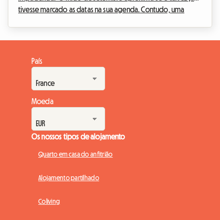
tivesse marcado as datas na sua agenda. Contudo, uma
notícia inesperada abalou o calendário cultural belga.
Perante esta situação, na Roomlala, decidimos reinventar a
sua estadia. Se o evento oficial não terá lugar, a capital belga
está repleta de tesouros permanentes para os apaixonados
País
pela nona arte. Este artigo explica-lhe como transformar esta
desilusão numa oportunidade única: orga...
Moeda
Os nossos tipos de alojamento
Quarto em casa do anfitrião
Alojamento partilhado
Coliving