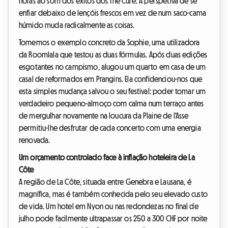
horas ao som dos êxitos dos The Cure. A perspetiva de se
enfiar debaixo de lençóis frescos em vez de num saco-cama
húmido muda radicalmente as coisas.
Tomemos o exemplo concreto da Sophie, uma utilizadora
da Roomlala que testou as duas fórmulas. Após duas edições
esgotantes no campismo, alugou um quarto em casa de um
casal de reformados em Prangins. Ela confidenciou-nos que
esta simples mudança salvou o seu festival: poder tomar um
verdadeiro pequeno-almoço com calma num terraço antes
de mergulhar novamente na loucura da Plaine de l'Asse
permitiu-lhe desfrutar de cada concerto com uma energia
renovada.
Um orçamento controlado face à inflação hoteleira de La
Côte
A região de La Côte, situada entre Genebra e Lausana, é
magnífica, mas é também conhecida pelo seu elevado custo
de vida. Um hotel em Nyon ou nas redondezas no final de
julho pode facilmente ultrapassar os 250 a 300 CHF por noite