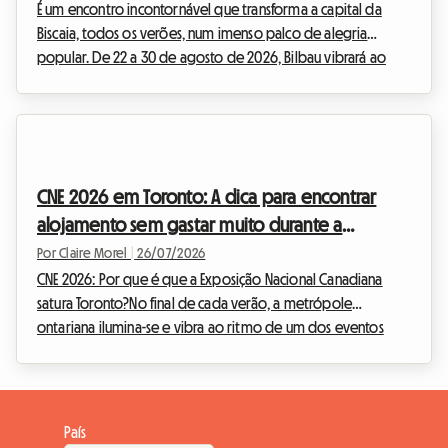
É um encontro incontornável que transforma a capital da
Biscaia, todos os verões, num imenso palco de alegria
popular. De 22 a 30 de agosto de 2026, Bilbau vibrará ao
ritmo da Aste Nagusia, a sua famosa Semana Grande. Se o
evento atrai centenas de milhares de visitantes prontos para
celebrar a cultura basca, também coloca um desafio
importante: encontrar alojamento acessível. Perante hotéis
esgotados com meses de antecedência e tarifas que
CNE 2026 em Toronto: A dica para encontrar
disparam, propomos na Roomlala uma alternativa
alojamento sem gastar muito durante a
económica...
Exposição Nacional
Por Claire Morel
|
26/07/2026
CNE 2026: Por que é que a Exposição Nacional Canadiana
satura Toronto?No final de cada verão, a metrópole
ontariana ilumina-se e vibra ao ritmo de um dos eventos
mais esperados da América do Norte. A Exposição Nacional
Canadiana, carinhosamente apelidada de The Ex, é o
encontro imperdível que marca a transição entre os dias
quentes de verão e o regresso às atividades habituais. Para a
País
edição da CNE 2026, que decorrerá de 21 de agosto a 7 de