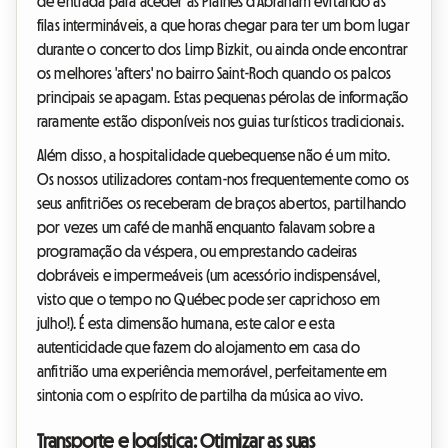
de entrada para aceder às Plaines d'Abraham evitando as
filas intermináveis, a que horas chegar para ter um bom lugar
durante o concerto dos Limp Bizkit, ou ainda onde encontrar
os melhores 'afters' no bairro Saint-Roch quando os palcos
principais se apagam. Estas pequenas pérolas de informação
raramente estão disponíveis nos guias turísticos tradicionais.
Além disso, a hospitalidade quebequense não é um mito.
Os nossos utilizadores contam-nos frequentemente como os
seus anfitriões os receberam de braços abertos, partilhando
por vezes um café de manhã enquanto falavam sobre a
programação da véspera, ou emprestando cadeiras
dobráveis e impermeáveis (um acessório indispensável,
visto que o tempo no Québec pode ser caprichoso em
julho!). É esta dimensão humana, este calor e esta
autenticidade que fazem do alojamento em casa do
anfitrião uma experiência memorável, perfeitamente em
sintonia com o espírito de partilha da música ao vivo.
Transporte e logística: Otimizar as suas