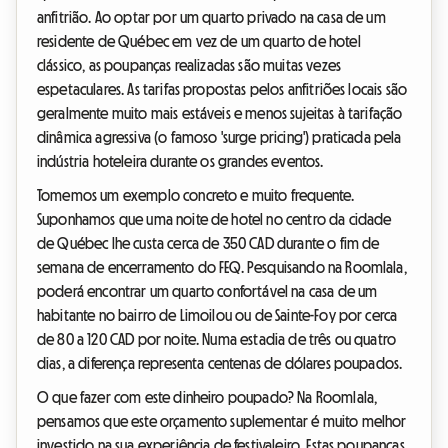
anfitrião. Ao optar por um quarto privado na casa de um
residente de Québec em vez de um quarto de hotel
clássico, as poupanças realizadas são muitas vezes
espetaculares. As tarifas propostas pelos anfitriões locais são
geralmente muito mais estáveis e menos sujeitas à tarifação
dinâmica agressiva (o famoso 'surge pricing') praticada pela
indústria hoteleira durante os grandes eventos.
Tomemos um exemplo concreto e muito frequente.
Suponhamos que uma noite de hotel no centro da cidade
de Québec lhe custa cerca de 350 CAD durante o fim de
semana de encerramento do FEQ. Pesquisando na Roomlala,
poderá encontrar um quarto confortável na casa de um
habitante no bairro de Limoilou ou de Sainte-Foy por cerca
de 80 a 120 CAD por noite. Numa estadia de três ou quatro
dias, a diferença representa centenas de dólares poupados.
O que fazer com este dinheiro poupado? Na Roomlala,
pensamos que este orçamento suplementar é muito melhor
investido na sua experiência de festivaleiro. Estas poupanças