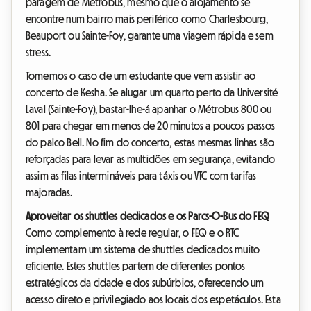
paragem de Métrobus, mesmo que o alojamento se
encontre num bairro mais periférico como Charlesbourg,
Beauport ou Sainte-Foy, garante uma viagem rápida e sem
stress.
Tomemos o caso de um estudante que vem assistir ao
concerto de Kesha. Se alugar um quarto perto da Université
Laval (Sainte-Foy), bastar-lhe-á apanhar o Métrobus 800 ou
801 para chegar em menos de 20 minutos a poucos passos
do palco Bell. No fim do concerto, estas mesmas linhas são
reforçadas para levar as multidões em segurança, evitando
assim as filas intermináveis para táxis ou VTC com tarifas
majoradas.
Aproveitar os shuttles dedicados e os Parcs-O-Bus do FEQ
Como complemento à rede regular, o FEQ e o RTC
implementam um sistema de shuttles dedicados muito
eficiente. Estes shuttles partem de diferentes pontos
estratégicos da cidade e dos subúrbios, oferecendo um
acesso direto e privilegiado aos locais dos espetáculos. Esta