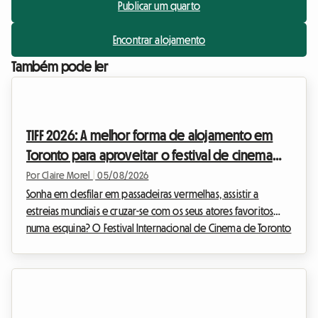
Publicar um quarto
Encontrar alojamento
Também pode ler
TIFF 2026: A melhor forma de alojamento em
Toronto para aproveitar o festival de cinema
sem gastar muito
Por Claire Morel
|
05/08/2026
Sonha em desfilar em passadeiras vermelhas, assistir a
estreias mundiais e cruzar-se com os seus atores favoritos
numa esquina? O Festival Internacional de Cinema de Toronto
é o evento imperdível do ano para qualquer cinéfilo que se
preze. No entanto, organizar a sua viagem para este evento
mundial pode tornar-se rapidamente numa dor de cabeça
financeira, especialmente no que diz respeito ao alojamento.
Na Roomlala, sabemos o quão crucial é encontrar um