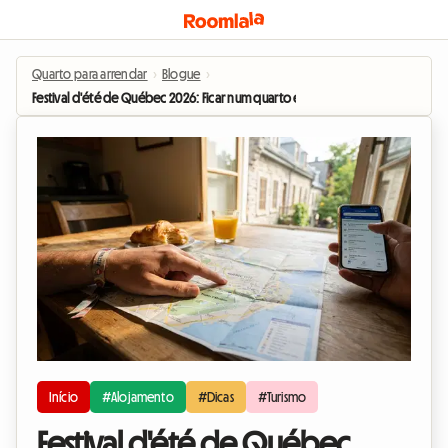
Quarto para arrendar
›
Blogue
›
Festival d'été de Québec 2026: Ficar num quarto em casa do anfitrião para ap
Início
#Alojamento
#Dicas
#Turismo
Festival d'été de Québec