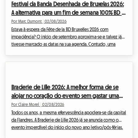
Festival da Banda Desenhada de Bruxelas 2026:
alojamento confortável sem sacrificar o or...
A alternativa para um fim de semana 100% BD e
alojamento económico
Por Marc Dumont
|
02/08/2026
Estava à espera da Fête de la BD Bruxelles 2026 com
impaciência? O início de setembro aproxima-se e talvez já
tivesse marcado as datas na sua agenda. Contudo, uma
notícia inesperada abalou o calendário cultural belga.
Perante esta situação, na Roomlala, decidimos reinventar a
sua estadia. Se o evento oficial não terá lugar, a capital belga
está repleta de tesouros permanentes para os apaixonados
pela nona arte. Este artigo explica-lhe como transformar esta
Braderie de Lille 2026: A melhor forma de se
desilusão numa oportunidade única: orga...
alojar no coração do evento sem gastar uma
fortuna
Por Claire Morel
|
02/08/2026
Todos os anos, a mesma efervescência apodera-se da capital
da Flandres. A Braderie de Lille 2026 já se anuncia como o
evento imperdível do início do novo ano letivo/pós-férias.
Oficialmente agendada de sábado, 5 de setembro, às 8h, a