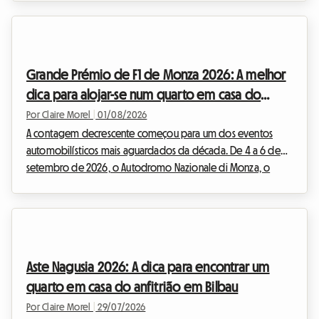
domingo, 6 de setembro, às 18h, esta grande festa popular
transformará a metrópole de Lille num imenso mercado ao
ar livre. Mas um evento excecional implica também um
afluxo massivo de visitantes. Encontrar um lugar onde dormir
Grande Prémio de F1 de Monza 2026: A melhor
torna-se rapidamente uma verdadeira av...
dica para alojar-se num quarto em casa do
anfitrião sem rebentar o seu orçamento
Por Claire Morel
|
01/08/2026
A contagem decrescente começou para um dos eventos
automobilísticos mais aguardados da década. De 4 a 6 de
setembro de 2026, o Autodromo Nazionale di Monza, o
famoso "Templo da Velocidade", acolherá o F1 Monza 2026.
Todos os anos, dezenas de milhares de Tifosi e entusiastas de
todo o mundo convergem para a Lombardia para vibrar ao
ritmo dos motores. Mas se o espetáculo na pista promete
ser grandioso, a preparação da viagem pode transformar-se
Aste Nagusia 2026: A dica para encontrar um
rapidamente num verdadeiro desafio, especialmente qua...
quarto em casa do anfitrião em Bilbau
Por Claire Morel
|
29/07/2026