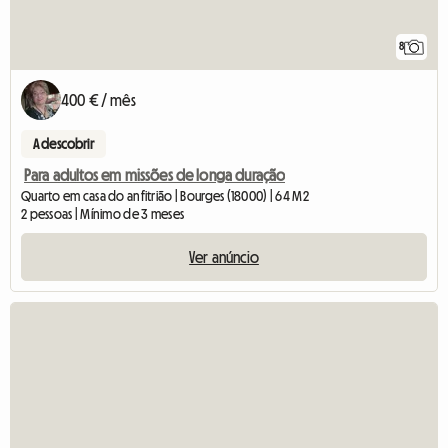
8
400 € / mês
A descobrir
Para adultos em missões de longa duração
Quarto em casa do anfitrião | Bourges (18000) | 64 M2
2 pessoas | Mínimo de 3 meses
Ver anúncio
Ver