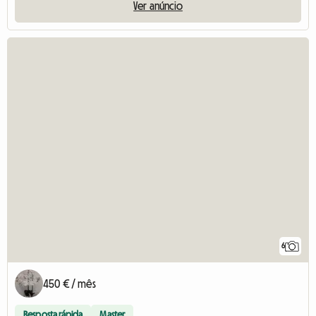
Ver anúncio
6
450 € / mês
Resposta rápida
Master