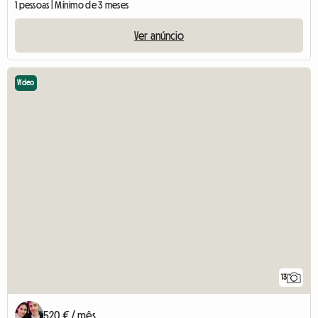
1 pessoas | Mínimo de 3 meses
Ver anúncio
Vídeo
13
520 € / mês