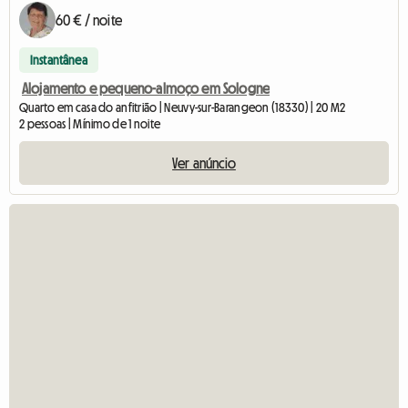
60 € / noite
Instantânea
Alojamento e pequeno-almoço em Sologne
Quarto em casa do anfitrião | Neuvy-sur-Barangeon (18330) | 20 M2
2 pessoas | Mínimo de 1 noite
Ver anúncio