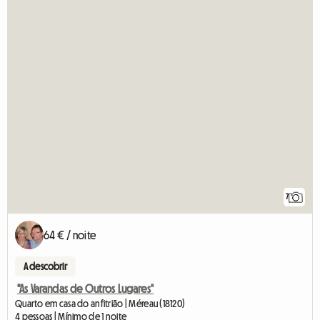
7
64 € / noite
A descobrir
"As Varandas de Outros Lugares"
Quarto em casa do anfitrião | Méreau (18120)
4 pessoas | Mínimo de 1 noite