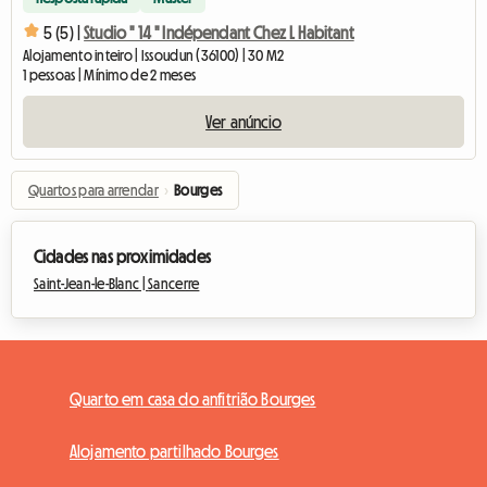
5 (5) |
Studio " 14 " Indépendant Chez L Habitant
Alojamento inteiro | Issoudun (36100) | 30 M2
1 pessoas | Mínimo de 2 meses
Ver anúncio
Quartos para arrendar
›
Bourges
Cidades nas proximidades
Saint-Jean-le-Blanc |
Sancerre
Quarto em casa do anfitrião Bourges
Alojamento partilhado Bourges