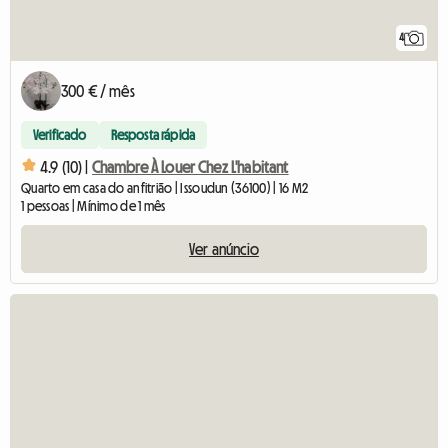
4
300 € / mês
Verificado
Resposta rápida
4.9 (10) |
Chambre À Louer Chez L'habitant
Quarto em casa do anfitrião | Issoudun (36100) | 16 M2
1 pessoas | Mínimo de 1 mês
Ver anúncio