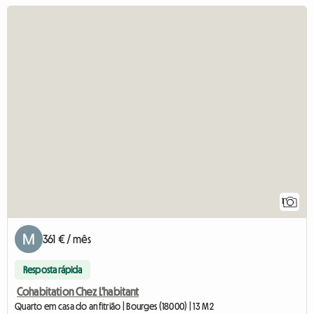
Ver
1
361 € / mês
Resposta rápida
Cohabitation Chez L'habitant
Quarto em casa do anfitrião | Bourges (18000) | 13 M2