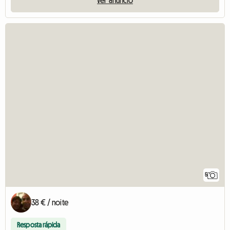
5
38 € / noite
Resposta rápida