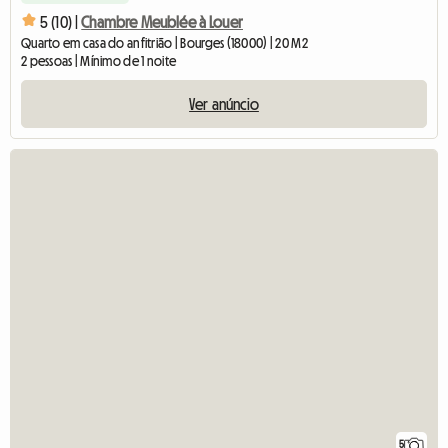
5 (10) |
Chambre Meublée à Louer
Quarto em casa do anfitrião | Bourges (18000) | 20 M2
2 pessoas | Mínimo de 1 noite
Ver anúncio
5