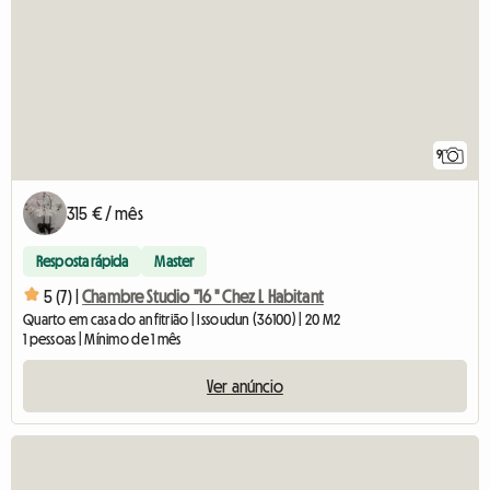
9
315 € / mês
Resposta rápida
Master
5 (7) |
Chambre Studio "16 " Chez L Habitant
Quarto em casa do anfitrião | Issoudun (36100) | 20 M2
1 pessoas | Mínimo de 1 mês
Ver anúncio