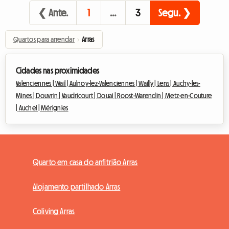
❮ Ante.
1
…
3
Segu. ❯
Quartos para arrendar
›
Arras
Cidades nas proximidades
Valenciennes |
Wail |
Aulnoy-lez-Valenciennes |
Wailly |
Lens |
Auchy-les-
Mines |
Douvrin |
Vaudricourt |
Douai |
Roost-Warendin |
Metz-en-Couture
|
Auchel |
Mérignies
Quarto em casa do anfitrião Arras
Alojamento partilhado Arras
Coliving Arras