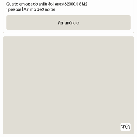
Quarto em casa do anfitrião | Arras (62000) | 8 M2
1 pessoas | Mínimo de 2 noites
Ver anúncio
12