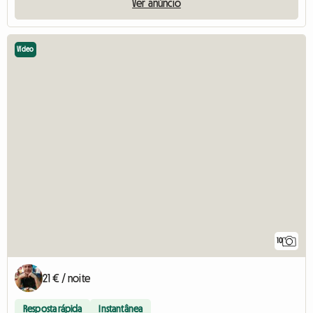
Ver anúncio
Vídeo
10
21 € / noite
Resposta rápida
Instantânea