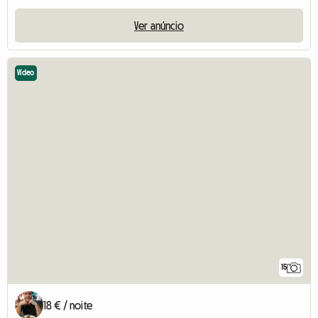
Ver anúncio
Vídeo
15
18 € / noite