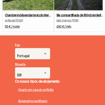
Chambre Indépendante Accès Mer Et Jardin
Vila compartilhada de 150m2 em Belle Allée Saint-François
Le Moule (97160)
Saint-François (97118)
55 € / noite
650 € / mês
País
Moeda
Os nossos tipos de alojamento
Quarto em casa do anfitrião
Alojamento partilhado