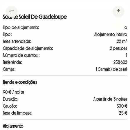
Sous Le Soleil De Guadeloupe
Tipo de alojamento:
Estúdio
Tipo:
Alojamento inteiro
Área arrendada:
22 m²
Capacidade de alojamento:
2 pessoas
Número de quartos :
1
Referência:
258602
Camas:
1 Cama(s) de casal
Renda e condições
90 € / noite
Duração:
A partir de 3 noites
Caução:
300 €
Taxa de limpeza:
25 €
Alojamento