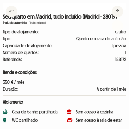
Seu quarto em Madrid, tudo incluído (Madrid - 28019)
Tradução automática
-
Título original
Tipo de alojamento:
Outro
Tipo:
Quarto em casa do anfitrião
Capacidade de alojamento:
1 pessoa
Número de quartos :
1
Referência:
188172
Renda e condições
350 € / mês
Duração:
A partir de 1 mês
Alojamento
Casa de banho partilhada
Sem acesso à cozinha
WC partilhado
Sem acesso à sala de estar