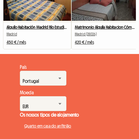
Alquilo Habitación Madrid Río Estudiante
Matrimonio Alquila Habitacion Cómoda
Madrid
Madrid (28026)
450 € / mês
420 € / mês
País
Moeda
Os nossos tipos de alojamento
Quarto em casa do anfitrião