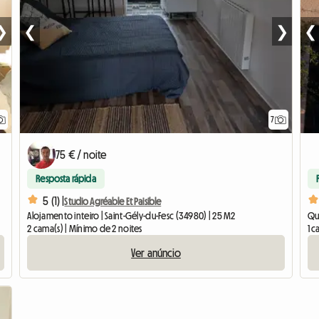
❯
❮
❯
❮
7
75 € / noite
Resposta rápida
5 (1) |
Studio Agréable Et Paisible
Alojamento inteiro | Saint-Gély-du-Fesc (34980) | 25 M2
Qua
2 cama(s) | Mínimo de 2 noites
1 c
Ver anúncio