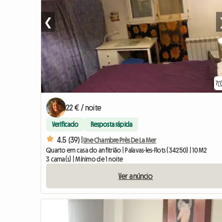
❮
7
22 € / noite
Verificado
Resposta rápida
4.5 (39) |
Une Chambre Près De La Mer
Quarto em casa do anfitrião | Palavas-les-Flots (34250) | 10 M2
3 cama(s) | Mínimo de 1 noite
Ver anúncio