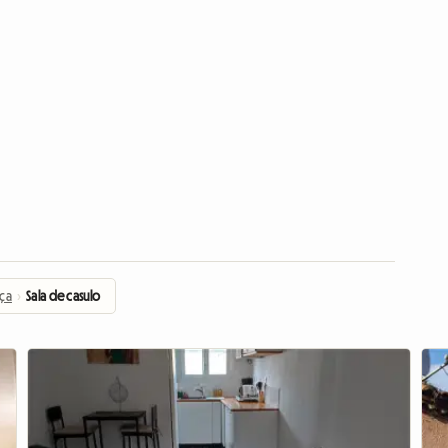
nça
›
Sala de casulo