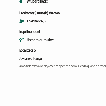
WC partilhado
Habitante(s) atual(is) da casa
1 habitante(s)
Inquilino ideal
Homem ou mulher
Localização
Juvignac, França
A morada exata do alojamento apenas é comunicada quando a reser