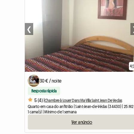
❮
4
30 € / noite
Resposta rápida
5 (4) |
Chambre à Louer Dans Ma Villa Saint Jean De Vedas
Quarto em casa do anfitrião | Saint-Jean-de-Védas (34430) | 25 M2
1 cama(s) | Mínimo de 1 semana
Ver anúncio