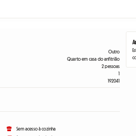
A
Es
Outro
c
Quarto em casa do anfitrião
2 pessoas
1
192041
Sem acesso à cozinha