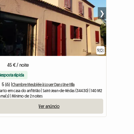
❯
5
45 € / noite
Resposta rápida
5 (6) |
Chambre Meublée à Louer Dans Une Villa
rto em casa do anfitrião | Saint-Jean-de-Védas (34430) | 140 M2
ama(s) | Mínimo de 2 noites
Ver anúncio