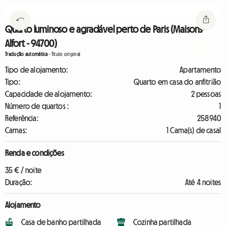
Quarto luminoso e agradável perto de Paris (Maisons-
Alfort - 94700)
Tradução automática
-
Título original
Tipo de alojamento:
Apartamento
Tipo:
Quarto em casa do anfitrião
Capacidade de alojamento:
2 pessoas
Número de quartos :
1
Referência:
258940
Camas:
1 Cama(s) de casal
Renda e condições
35 € / noite
Duração:
Até 4 noites
Alojamento
Casa de banho partilhada
Cozinha partilhada