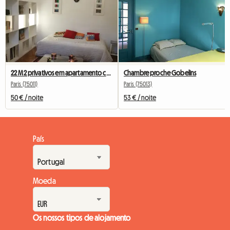
22 M2 privativos em apartamento com vista para árvore
Chambre proche Gobelins
Paris (75011)
Paris (75013)
50 € / noite
53 € / noite
País
Moeda
Os nossos tipos de alojamento