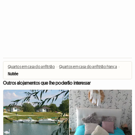
Quartos em casa do anfitrião
›
Quartos em casa do anfitrião França
›
Nuitée
Outros alojamentos que lhe poderão interessar