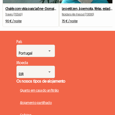
Chalés com vista para Saône - Domaine Saône Valley
Le petit zen, à pernoita, férias, estadia, para as suas necessidades.
Traves (70360)
Noidans-lès-Vesoul (70000)
90 € / noite
75 € / noite
País
Moeda
Os nossos tipos de alojamento
Quarto em casa do anfitrião
Alojamento partilhado