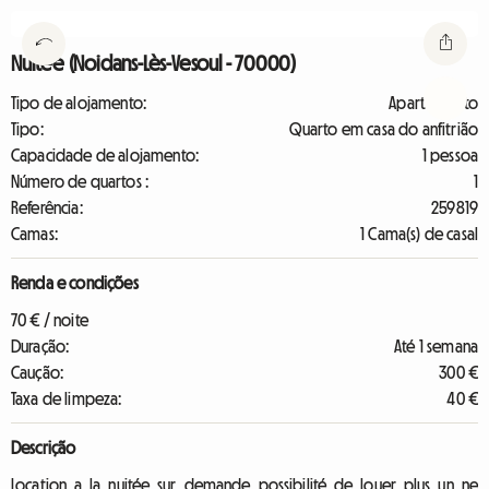
Nuitée (Noidans-Lès-Vesoul - 70000)
Tipo de alojamento:
Apartamento
Tipo:
Quarto em casa do anfitrião
Capacidade de alojamento:
1 pessoa
Número de quartos :
1
Referência:
259819
Camas:
1 Cama(s) de casal
Renda e condições
70 € / noite
Duração:
Até 1 semana
Caução:
300 €
Taxa de limpeza:
40 €
Descrição
Location a la nuitée sur demande possibilité de louer plus un ne