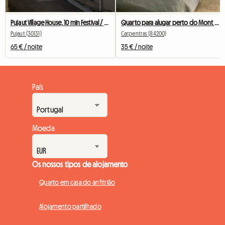
Pujaut Village House, 10 min Festival / Faculdade de Avignon
Quarto para alugar perto do Mont Ventoux
Pujaut (30131)
Carpentras (84200)
65 € / noite
35 € / noite
País
Moeda
Os nossos tipos de alojamento
Quarto em casa do anfitrião
Alojamento partilhado