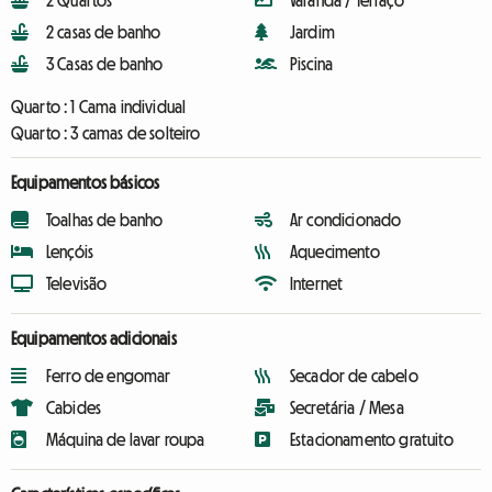
2 Quartos
Varanda / Terraço
2 casas de banho
Jardim
3 Casas de banho
Piscina
Quarto :
1 Cama individual
Quarto :
3 camas de solteiro
Equipamentos básicos
Toalhas de banho
Ar condicionado
Lençóis
Aquecimento
Televisão
Internet
Equipamentos adicionais
Ferro de engomar
Secador de cabelo
Cabides
Secretária / Mesa
Máquina de lavar roupa
Estacionamento gratuito