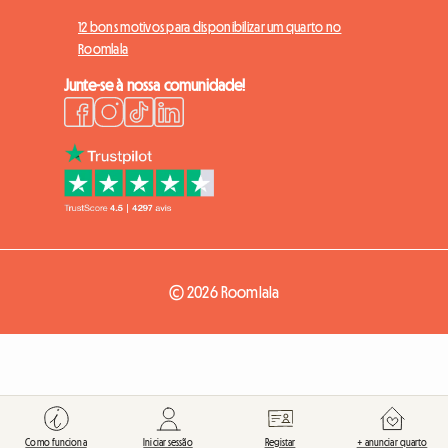
12 bons motivos para disponibilizar um quarto no
Roomlala
Junte-se à nossa comunidade!
© 2026 Roomlala
Como funciona
Iniciar sessão
Registar
+ anunciar quarto