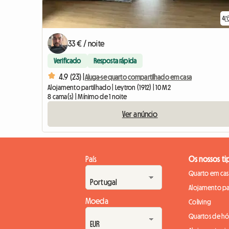
4
33 € / noite
Verificado
Resposta rápida
4.9 (23) |
Aluga-se quarto compartilhado em casa
Alojamento partilhado | Leytron (1912) | 10 M2
8 cama(s) | Mínimo de 1 noite
Ver anúncio
País
Os nossos ti
Quarto em casa
Alojamento pa
Moeda
Coliving
Quartos de h