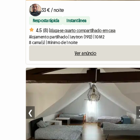
33 € / noite
Resposta rápida
Instantânea
4.5 (8) |
Aluga-se quarto compartilhado em casa
Alojamento partilhado | Leytron (1912) | 10 M2
8 cama(s) | Mínimo de 1 noite
Ver anúncio
❮