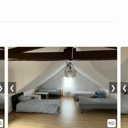
❯
❮
❯
❮
4