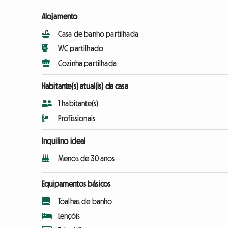
Alojamento
Casa de banho partilhada
WC partilhado
Cozinha partilhada
Habitante(s) atual(is) da casa
1 habitante(s)
Profissionais
Inquilino ideal
Menos de 30 anos
Equipamentos básicos
Toalhas de banho
Lençóis