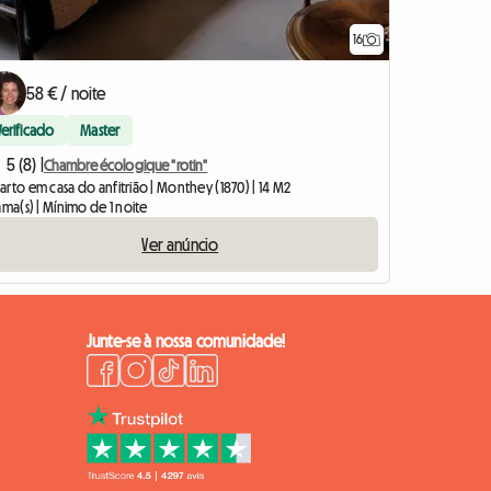
16
58 € / noite
Verificado
Master
5 (8) |
Chambre écologique "rotin"
rto em casa do anfitrião | Monthey (1870) | 14 M2
ama(s) | Mínimo de 1 noite
Ver anúncio
Junte-se à nossa comunidade!