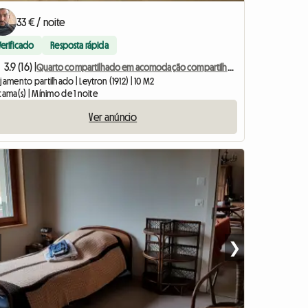
33 € / noite
Verificado
Resposta rápida
3.9 (16) |
Quarto compartilhado em acomodação compartilhada
jamento partilhado | Leytron (1912) | 10 M2
cama(s) | Mínimo de 1 noite
Ver anúncio
❯