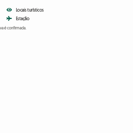
Locais turísticos
Estação
va é confirmada.