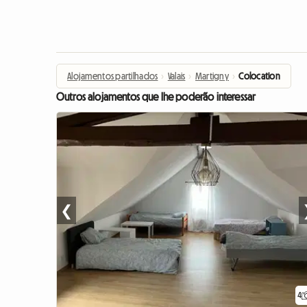
Alojamentos partilhados
›
Valais
›
Martigny
›
Colocation
Outros alojamentos que lhe poderão interessar
❮
4