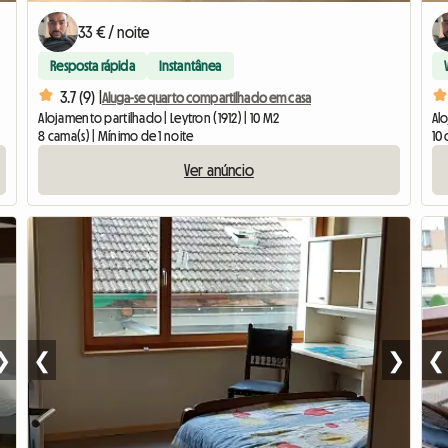
33 € / noite
Resposta rápida
Instantânea
3.7 (9) |
Aluga-se quarto compartilhado em casa
Alojamento partilhado | Leytron (1912) | 10 M2
Alo
8 cama(s) | Mínimo de 1 noite
10 
Ver anúncio
❯
❮
❯
❮