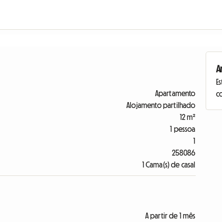
A
Es
Apartamento
c
Alojamento partilhado
12 m²
1 pessoa
1
258086
1 Cama(s) de casal
A partir de 1 mês