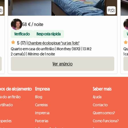
17
58 € / noite
Verificado
Resposta rápida
5 (17) |
Chambre écologique "sur Les Toits"
Quarto em casa do anfitrião | Monthey (1870) | 13 M2
Qua
2 cama(s) | Mínimo de 1 noite
1 c
Ver anúncio
pos de alojamento
Empresa
Saber mais
 do anfitrião
Blog
Ajuda
rtilhado
Carreiras
Contacto
Imprensa
Quem somos?
óspedes
Parcerias
Como funciona?