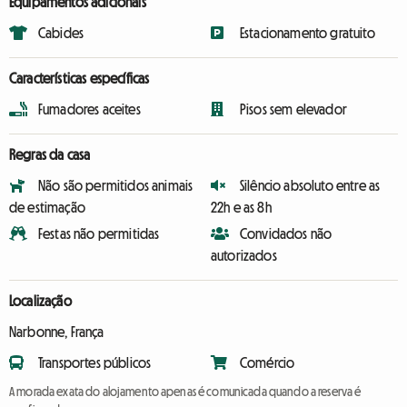
Equipamentos adicionais
Cabides
Estacionamento gratuito
Características específicas
Fumadores aceites
Pisos sem elevador
Regras da casa
Não são permitidos animais
Silêncio absoluto entre as
de estimação
22h e as 8h
Festas não permitidas
Convidados não
autorizados
Localização
Narbonne, França
Transportes públicos
Comércio
A morada exata do alojamento apenas é comunicada quando a reserva é