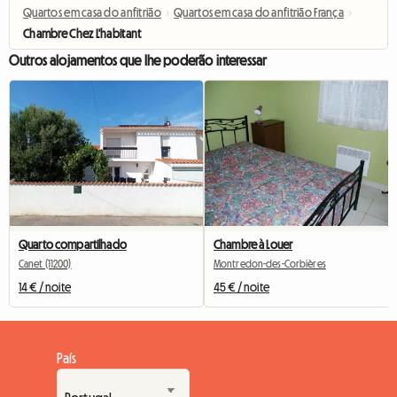
Quartos em casa do anfitrião
›
Quartos em casa do anfitrião França
›
Chambre Chez L'habitant
Outros alojamentos que lhe poderão interessar
Quarto compartilhado
Chambre à Louer
Canet (11200)
Montredon-des-Corbières
14 € / noite
45 € / noite
País