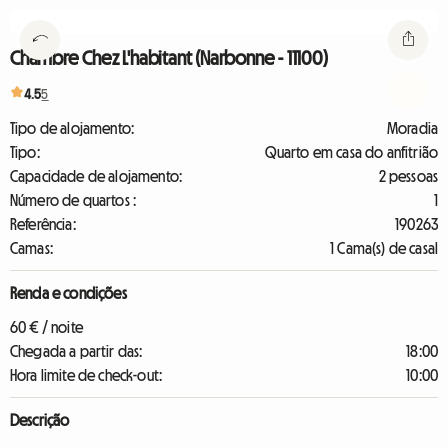
Chambre Chez L'habitant (Narbonne - 11100)
4.5
5
Tipo de alojamento:
Moradia
Tipo:
Quarto em casa do anfitrião
Capacidade de alojamento:
2 pessoas
Número de quartos :
1
Referência:
190263
Camas:
1 Cama(s) de casal
Renda e condições
60 € / noite
Chegada a partir das:
18:00
Hora limite de check-out:
10:00
Descrição