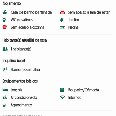
Alojamento
Casa de banho partilhada
Sem acesso à sala de estar
WC privativos
Jardim
Sem acesso à cozinha
Piscina
Habitante(s) atual(is) da casa
1 habitante(s)
Inquilino ideal
Homem ou mulher
Equipamentos básicos
Lençóis
Roupeiro/Cómoda
Ar condicionado
Internet
Aquecimento