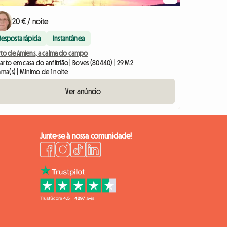
20 € / noite
Resposta rápida
Instantânea
rto de Amiens, a calma do campo
arto em casa do anfitrião | Boves (80440) | 29 M2
ama(s) | Mínimo de 1 noite
Ver anúncio
Junte-se à nossa comunidade!