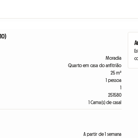
10)
A
Es
Moradia
c
Quarto em casa do anfitrião
25 m²
1 pessoa
1
251580
1 Cama(s) de casal
A partir de 1 semana