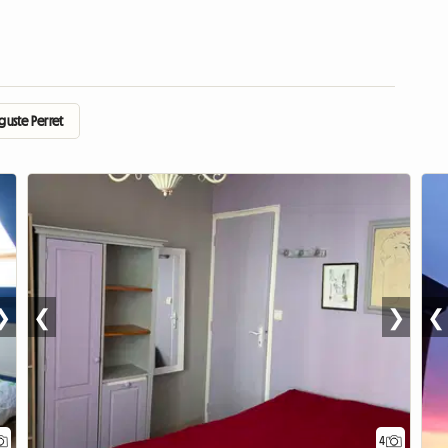
uste Perret
❯
❮
❯
❮
4