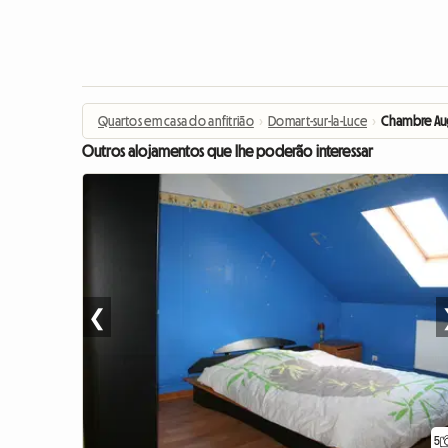
Quartos em casa do anfitrião
›
Domart-sur-la-Luce
›
Chambre Aug
Outros alojamentos que lhe poderão interessar
❮
5