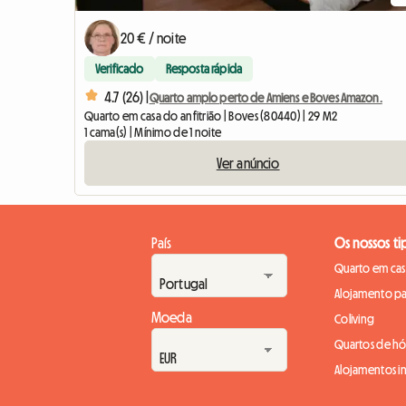
20 € / noite
Verificado
Resposta rápida
4.7 (26) |
Quarto amplo perto de Amiens e Boves Amazon.
Quarto em casa do anfitrião | Boves (80440) | 29 M2
1 cama(s) | Mínimo de 1 noite
Ver anúncio
País
Os nossos ti
Quarto em casa
Alojamento pa
Moeda
Coliving
Quartos de h
Alojamentos in