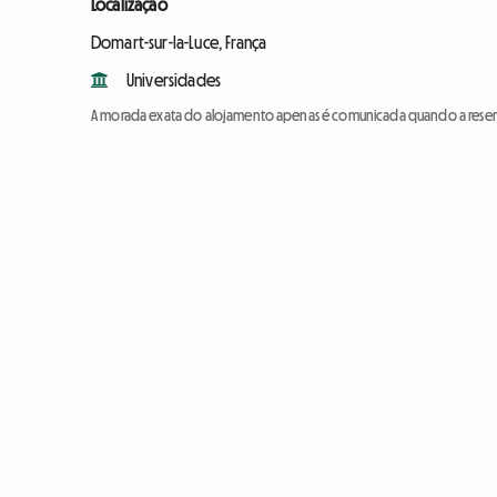
Localização
Domart-sur-la-Luce, França
Universidades
A morada exata do alojamento apenas é comunicada quando a reser