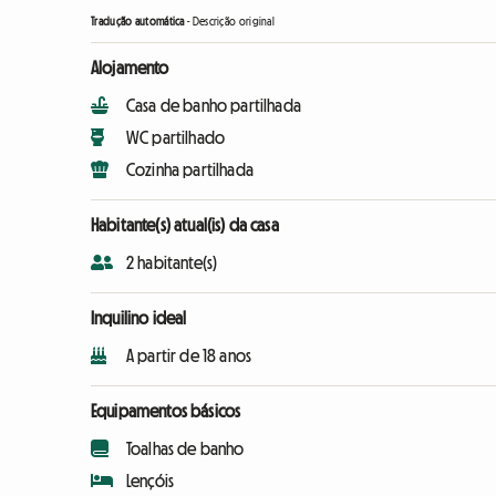
Tradução automática
-
Descrição original
Alojamento
Casa de banho partilhada
WC partilhado
Cozinha partilhada
Habitante(s) atual(is) da casa
2 habitante(s)
Inquilino ideal
A partir de 18 anos
Equipamentos básicos
Toalhas de banho
Lençóis