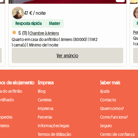
47 € / noite
Resposta rápida
Master
Pe
5 (11) |
Chambre à Amiens
Qu
Quarto em casa do anfitrião | Amiens (80000) | 11 M2
1 c
1 cama(s) | Mínimo de 1 noite
Ver anúncio
pos de alojamento
Empresa
Saber mais
 do anfitrião
Blog
Ajuda
rtilhado
Carreiras
Contacto
Imprensa
Quem somos?
óspedes
Parcerias
Como funciona?
teiros
Informações legais
Seguro
Termos de Utilização
Centro de confiança