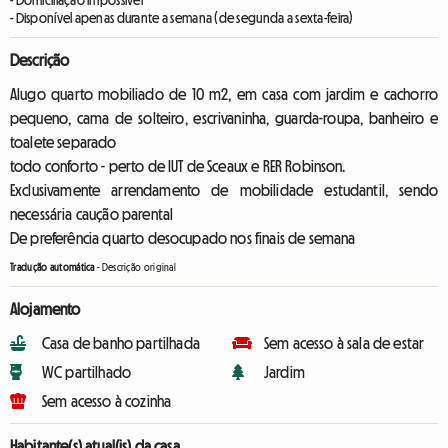
- Domiciliação impossível
- Disponível apenas durante a semana (de segunda a sexta-feira)
Descrição
Alugo quarto mobiliado de 10 m2, em casa com jardim e cachorro
pequeno, cama de solteiro, escrivaninha, guarda-roupa, banheiro e
toalete separado
todo conforto - perto de IUT de Sceaux e RER Robinson.
Exclusivamente arrendamento de mobilidade estudantil, sendo
necessária caução parental
De preferência quarto desocupado nos finais de semana
Tradução automática
-
Descrição original
Alojamento
Casa de banho partilhada
Sem acesso à sala de estar
WC partilhado
Jardim
Sem acesso à cozinha
Habitante(s) atual(is) da casa