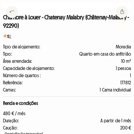
Chambre à Louer - Chatenay Malabry (Châtenay-Malabry -
92290)
5
2
Tipo de alojamento:
Moradia
Tipo:
Quarto em casa do anfitrião
Área arrendada:
10 m²
Capacidade de alojamento:
1 pessoa
Número de quartos :
1
Referência:
177812
Camas:
1 Cama individual
Renda e condições
480 € / mês
Duração:
A partir de 1 mês
Caução:
200 €