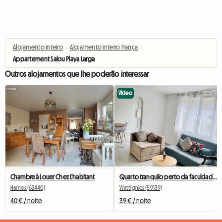
Alojamento inteiro
›
Alojamento inteiro França
›
Appartement Salou Playa Larga
Outros alojamentos que lhe poderão interessar
Vídeo
Chambre à Louer Chez L'habitant
Quarto tranquilo perto da faculdade de medicina e do CHRU (número três)
Harnes (62440)
Wattignies (59139)
40 € / noite
39 € / noite