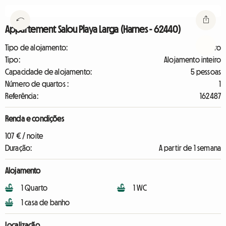
Appartement Salou Playa Larga (Harnes - 62440)
Tipo de alojamento:
Outro
Tipo:
Alojamento inteiro
Capacidade de alojamento:
5 pessoas
Número de quartos :
1
Referência:
162487
Renda e condições
107 € / noite
Duração:
A partir de 1 semana
Alojamento
1 Quarto
1 WC
1 casa de banho
Localização