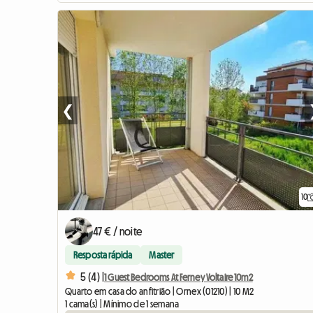
❮
10
47 € / noite
Resposta rápida
Master
5 (4) |
1 Guest Bedrooms At Ferney Voltaire 10m2
Quarto em casa do anfitrião | Ornex (01210) | 10 M2
1 cama(s) | Mínimo de 1 semana