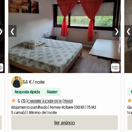
❯
❮
❯
❮
7
54 € / noite
Resposta rápida
Master
5 (3) |
CHAMBRE À LOUER EN T4 (75M2)
Alojamento partilhado | Ferney-Voltaire (01210) | 75 M2
Qua
5 cama(s) | Mínimo de 1 noite
1 c
Ver anúncio