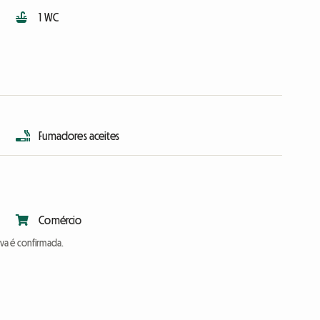
1 WC
Fumadores aceites
Comércio
va é confirmada.