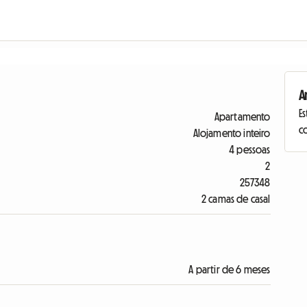
A
Es
Apartamento
c
Alojamento inteiro
4 pessoas
2
257348
2 camas de casal
A partir de 6 meses