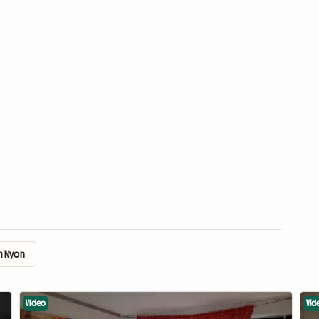
m Nyon
Vídeo
Víd