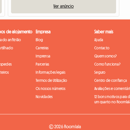
Ver anúncio
pos de alojamento
Empresa
Saber mais
 do anfitrião
Blog
Ajuda
rtilhado
Carreiras
Contacto
Imprensa
Quem somos?
óspedes
Parcerias
Como funciona?
teiros
Informações legais
Seguro
Termos de Utilização
Centro de confiança
Os nossos números
Avaliações e comentár
Novidades
12 bons motivos para di
um quarto no Roomlal
© 2026 Roomlala