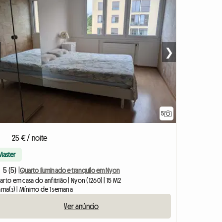
❯
5
25 € / noite
Master
5 (5) |
Quarto iluminado e tranquilo em Nyon
rto em casa do anfitrião | Nyon (1260) | 15 M2
ama(s) | Mínimo de 1 semana
Ver anúncio