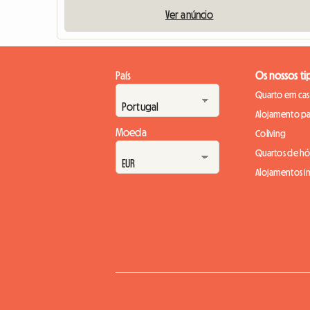
Ver anúncio
País
Os nossos ti
Quarto em casa
Alojamento pa
Moeda
Coliving
Quartos de h
Alojamentos in