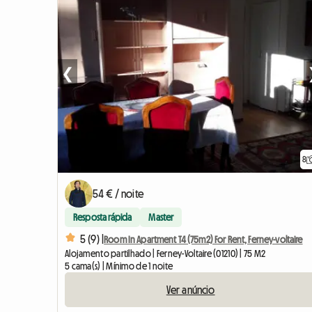
❮
8
54 € / noite
Resposta rápida
Master
5 (9) |
Room In Apartment T4 (75m2) For Rent, Ferney-voltaire
Alojamento partilhado | Ferney-Voltaire (01210) | 75 M2
5 cama(s) | Mínimo de 1 noite
Ver anúncio