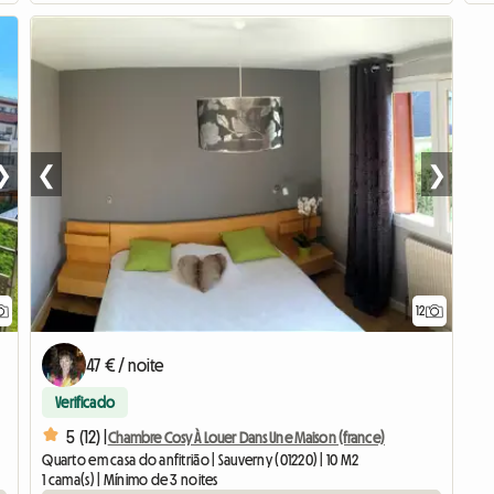
❯
❮
❯
12
47 € / noite
Verificado
5 (12) |
Chambre Cosy À Louer Dans Une Maison (france)
Quarto em casa do anfitrião | Sauverny (01220) | 10 M2
1 cama(s) | Mínimo de 3 noites