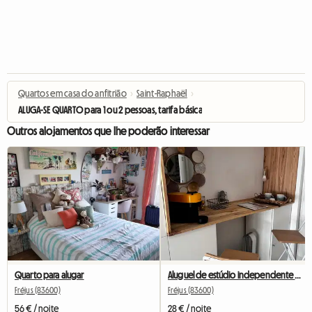
Quartos em casa do anfitrião
›
Saint-Raphaël
›
ALUGA-SE QUARTO para 1 ou 2 pessoas, tarifa básica dupla
Outros alojamentos que lhe poderão interessar
Quarto para alugar
Aluguel de estúdio independente em uma casa
Fréjus (83600)
Fréjus (83600)
56 € / noite
28 € / noite