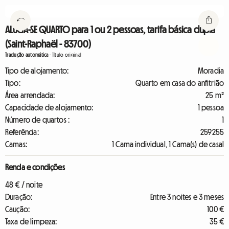
ALUGA-SE QUARTO para 1 ou 2 pessoas, tarifa básica dupla
(Saint-Raphaël - 83700)
Tradução automática
-
Título original
Tipo de alojamento:
Moradia
Tipo:
Quarto em casa do anfitrião
Área arrendada:
25 m²
Capacidade de alojamento:
1 pessoa
Número de quartos :
1
Referência:
259255
Camas:
1 Cama individual, 1 Cama(s) de casal
Renda e condições
48 € / noite
Duração:
Entre 3 noites e 3 meses
Caução:
100 €
Taxa de limpeza:
35 €