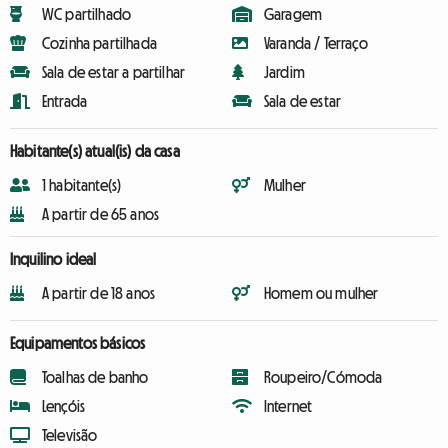
WC partilhado
Garagem
Cozinha partilhada
Varanda / Terraço
Sala de estar a partilhar
Jardim
Entrada
Sala de estar
Habitante(s) atual(is) da casa
1 habitante(s)
Mulher
A partir de 65 anos
Inquilino ideal
A partir de 18 anos
Homem ou mulher
Equipamentos básicos
Toalhas de banho
Roupeiro/Cómoda
Lençóis
Internet
Televisão